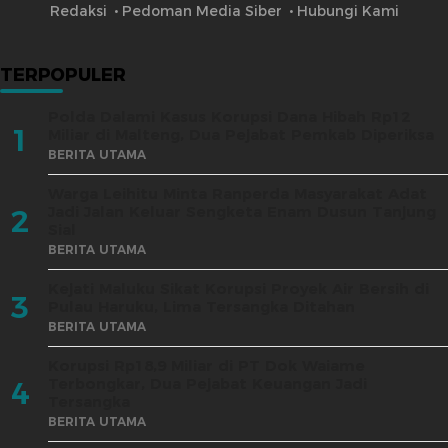
Redaksi
Pedoman Media Siber
Hubungi Kami
TERPOPULER
Polda Dalami Kasus Korupsi Dana Hibah Rp12
1
Miliar di Malteng, Dua Pejabat Pemkab Diperiksa
BERITA UTAMA
Warga Leihitu Minta Ranperda Masyarakat Adat
Jadi Jalan Keluar Sengketa Enam Dusun Tanjung
2
Sial
BERITA UTAMA
Kejati Maluku Sikat Korupsi Proyek Air Bersih di
3
Pulau Haruku, Lima Tersangka Ditahan
BERITA UTAMA
Korupsi Rp18,9 Miliar di PT Dok Waiame
Terbongkar, Dua Pejabat Keuangan Jadi
4
Tersangka
BERITA UTAMA