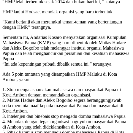
“HMP telah terbentuk sejak 2014 dan bukan hari ini, ” katanya.
HMP lanjut Hodsae, menolak organisi yang baru terbentuk.
“Kami berjanji akan merangkul teman-teman yang bertentangan
dengan HMP,” terangnya.
Sementara itu, Andarias Kosaro menyatakan organisasi Kumpulan
Mahasiswa Papua (KMP) yang baru dibentuk oleh Matias Hadare
dan Alekx Bogoibo telah melanggar institusi organisi Mahasiswa
Papua dan telah menghancurkan persatuan dan kesatuan mahasiswa
Papua.
“Ini ada kepentingan pribadi dibalik semua ini,” terangnya.
Ada 5 poin tuntutan yang disampaikan HMP Maluku di Kota
Ambon, yakni
1. Stop mengatasnamakan mahasiswa dan masyarakat Papua di
Kota Ambon dengan mengandalkan organisasi.
2. Matias Hadare dan Alekx Bogoibo segera bertanggungjawab
serta meminta maaf kepada masyarakat Papua dan masyarakat di
Kota Ambon.
3. lntelenjen dan binebais stop mengadu domba mahasiswa Papua
4. Menolak dengan tegas organisasi paguyuban masyarakat Papua
di Ambon yang telah dideklarasikan di Kota Ambon.
5. Pihak kampus stop mengadu domba mahasiswa Papua di Kota