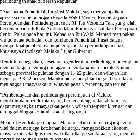
perlindungan anak di daerah kepulauan.
“Atas nama Pemerintah Provinsi Maluku, saya menyampaikan
apresiasi dan penghargaan kepada Wakil Menteri Pemberdayaan
Perempuan dan Perlindungan Anak RI, Ibu Veronica Tan, yang telah
berkenan hadir di Kota Ambon dalam Forum Konsolidasi Perempuan
Seribu Pulau pada hari ini. Kehadiran Ibu Wakil Menteri merupakan
wujud nyata perhatian dan komitmen Pemerintah Pusat dalam
memperkuat pemberdayaan perempuan dan perlindungan anak,
khususnya di wilayah Maluku,” ujar Gubernur.
Hendrik menegaskan, kesetaraan gender dan perlindungan perempuan
menjadi bagian penting dari agenda pembangunan daerah. Namun
sebagai provinsi kepulauan dengan 1.422 pulau dan wilayah laut
mencapai 93,52 persen, Maluku menghadapi tantangan besar dalam
menjangkau masyarakat di wilayah pesisir, terpencil, dan terluar.
“Pemberdayaan dan perlindungan perempuan di Maluku
membutuhkan pendekatan yang berbeda dengan daerah lain, agar
dapat menjangkau masyarakat pesisir, wilayah terpencil, terluar dan
tertinggal hingga komunitas adat,” tegasnya.
Menurut Hendrik, perempuan Maluku selama ini memegang peran
vital dalam menjaga ketahanan keluarga, menggerakkan ekonomi
masyarakat, sekaligus merawat nilai-nilai persaudaraan yang menjadi
fondasi kehidupan sosial di Maluku.