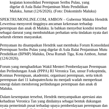
kegiatan konsolidasi Perempuan Seribu Pulau, yang
digelar di Aula Balai Penjaminan Mutu Pendidikan
Maluku, Jumat (12/6/2026). (Foto: Diskominfo Maluku)
SPEKTRUMONLINE.COM, AMBON – Gubernur Maluku Hendrik
Lewerissa menyoroti tingginya ancaman kekerasan terhadap
perempuan dan anak di Maluku. Ia bahkan menyebut kondisi tersebut
sebagai darurat yang membutuhkan perhatian serta tindakan nyata dari
seluruh elemen masyarakat.
Pernyataan itu disampaikan Hendrik saat membuka Forum Konsolidasi
Perempuan Seribu Pulau yang digelar di Aula Balai Penjaminan Mutu
Pendidikan (BPMP) Maluku, Desa Rumah Tiga, Kota Ambon, Jumat
(12/6/2026).
Forum yang menghadirkan Wakil Menteri Pemberdayaan Perempuan
dan Perlindungan Anak (PPPA) RI Veronica Tan, unsur Forkopimda,
Komnas Perempuan, akademisi, organisasi perempuan, serta tokoh
perempuan dari 11 kabupaten/kota itu menjadi wadah memperkuat
sinergi dalam mendorong perlindungan perempuan dan anak di
Maluku.
Dalam kesempatan tersebut, Hendrik menyampaikan apresiasi atas
kehadiran Veronica Tan yang dinilainya sebagai bentuk dukungan
nyata pemerintah pusat terhadap upaya pemberdayaan perempuan dan