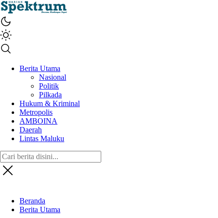
spektrumonline.com
Berita Utama
Nasional
Politik
Pilkada
Hukum & Kriminal
Metropolis
AMBOINA
Daerah
Lintas Maluku
Beranda
Berita Utama