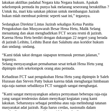
lakukan aktifitas padahal Negara kita Negara hukum. Apakah
sekelompok pemuda itu punya hak melarang seseorang beraktifitas ?
Untuk itu, mari kita satukan pikiran untuk membangun Jazirah
bukan mlah membuat polemic seperti saat ini,” tegasnya.
Sedangkan Direktur Lintas Jazirah sekaligus Ketua Panitia
Pengukuhan dan Musyawarah Besar Hena Hetu, Malik Selang
menantang dan akan menghadirkan FCT secara resmi di jazirah.
Karena Hena Hetu berdiri dengan dukungan 22 negeri yang berada
di jazirah Leihitu, Leihitu Barat dan Salahutu atas koridor hukum
dan undang- undang.
“Kami tidak takut dengan siapapun termasuk preman jalanan,”
tegasnya.
Selang menyayangkan pemahaman sesat terkait Hena Hetu yang
dipimpin oleh sekelompok orang atau pemuda.
Kehadiran FCT saat pengukuhan Hena Hetu yang dipimpin Ir Saleh
Hurasan dan Steven Patty bukan karena tidak menghargai himbauan
raja-raja namun sebaliknya FCT sungguh sangat menghargai.
”Kami sangat menyayangkan adanya pernyataan beberapa raja-raja
yang sangat tendensius dalam menyikapi kegiatan yang kami
lakukan. Seharusnya sebagai pembina atau raja melindungi tatanan
masyarakat adat jazirah. Raja harus cerdas, nasionalis dalam