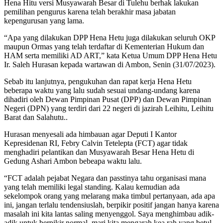
Hena Hitu versi Musyawarah Besar di Tulehu berhak lakukan
pemilihan pengurus karena telah berakhir masa jabatan
kepengurusan yang lama.
“Apa yang dilakukan DPP Hena Hetu juga dilakukan seluruh OKP
maupun Ormas yang telah terdaftar di Kementerian Hukum dan
HAM serta memiliki AD ART,” kata Ketua Umum DPP Hena Hetu
Ir. Saleh Hurasan kepada wartawan di Ambon, Senin (31/07/2023).
Sebab itu lanjutnya, pengukuhan dan rapat kerja Hena Hetu
beberapa waktu yang lalu sudah sesuai undang-undang karena
dihadiri oleh Dewan Pimpinan Pusat (DPP) dan Dewan Pimpinan
Negeri (DPN) yang terdiri dari 22 negeri di jazirah Leihitu, Leihitu
Barat dan Salahutu..
Hurasan menyesali ada himbauan agar Deputi I Kantor
Kepresidenan RI, Febry Calvin Tetelepta (FCT) agar tidak
menghadiri pelantikan dan Musyawarah Besar Hena Hetu di
Gedung Ashari Ambon bebeapa waktu lalu.
“FCT adalah pejabat Negara dan passtinya tahu organisasi mana
yang telah memiliki legal standing. Kalau kemudian ada
sekelompok orang yang melarang maka timbul pertanyaan, ada apa
ini, jangan terlalu tendensiuslah, berpikir positif jangan hanya karena
masalah ini kita lantas saling menyenggol. Saya menghimbau adik-
adik untuk berpikir normal, mari kita mengarah kea rah yang betul.