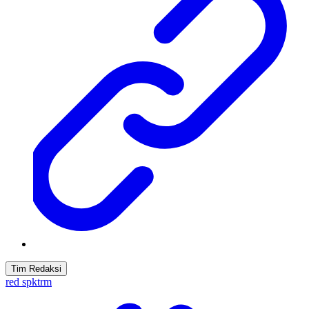
Tim Redaksi
red spktrm