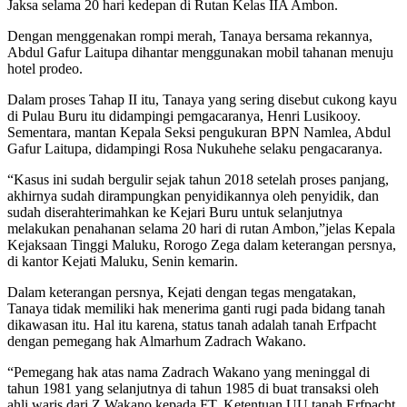
Jaksa selama 20 hari kedepan di Rutan Kelas IIA Ambon.
Dengan menggenakan rompi merah, Tanaya bersama rekannya,
Abdul Gafur Laitupa dihantar menggunakan mobil tahanan menuju
hotel prodeo.
Dalam proses Tahap II itu, Tanaya yang sering disebut cukong kayu
di Pulau Buru itu didampingi pemgacaranya, Henri Lusikooy.
Sementara, mantan Kepala Seksi pengukuran BPN Namlea, Abdul
Gafur Laitupa, didampingi Rosa Nukuhehe selaku pengacaranya.
“Kasus ini sudah bergulir sejak tahun 2018 setelah proses panjang,
akhirnya sudah dirampungkan penyidikannya oleh penyidik, dan
sudah diserahterimahkan ke Kejari Buru untuk selanjutnya
melakukan penahanan selama 20 hari di rutan Ambon,”jelas Kepala
Kejaksaan Tinggi Maluku, Rorogo Zega dalam keterangan persnya,
di kantor Kejati Maluku, Senin kemarin.
Dalam keterangan persnya, Kejati dengan tegas mengatakan,
Tanaya tidak memiliki hak menerima ganti rugi pada bidang tanah
dikawasan itu. Hal itu karena, status tanah adalah tanah Erfpacht
dengan pemegang hak Almarhum Zadrach Wakano.
“Pemegang hak atas nama Zadrach Wakano yang meninggal di
tahun 1981 yang selanjutnya di tahun 1985 di buat transaksi oleh
ahli waris dari Z Wakano kepada FT. Ketentuan UU tanah Erfpacht