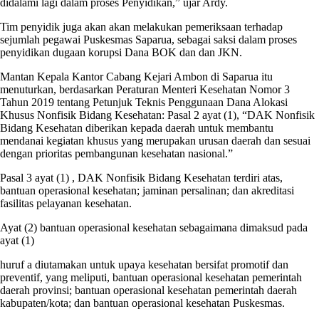
didalami lagi dalam proses Penyidikan,” ujar Ardy.
Tim penyidik juga akan akan melakukan pemeriksaan terhadap
sejumlah pegawai Puskesmas Saparua, sebagai saksi dalam proses
penyidikan dugaan korupsi Dana BOK dan dan JKN.
Mantan Kepala Kantor Cabang Kejari Ambon di Saparua itu
menuturkan, berdasarkan Peraturan Menteri Kesehatan Nomor 3
Tahun 2019 tentang Petunjuk Teknis Penggunaan Dana Alokasi
Khusus Nonfisik Bidang Kesehatan: Pasal 2 ayat (1), “DAK Nonfisik
Bidang Kesehatan diberikan kepada daerah untuk membantu
mendanai kegiatan khusus yang merupakan urusan daerah dan sesuai
dengan prioritas pembangunan kesehatan nasional.”
Pasal 3 ayat (1) , DAK Nonfisik Bidang Kesehatan terdiri atas,
bantuan operasional kesehatan; jaminan persalinan; dan akreditasi
fasilitas pelayanan kesehatan.
Ayat (2) bantuan operasional kesehatan sebagaimana dimaksud pada
ayat (1)
huruf a diutamakan untuk upaya kesehatan bersifat promotif dan
preventif, yang meliputi, bantuan operasional kesehatan pemerintah
daerah provinsi; bantuan operasional kesehatan pemerintah daerah
kabupaten/kota; dan bantuan operasional kesehatan Puskesmas.