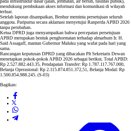
pada infrastruktur dasar (jalan, jembatan, air bersih, fasilitas publik),
mendukung pembukaan akses informasi dan komunikasi di wilayah
terluar.
Setelah laporan disampaikan, Benhur meminta persetujuan seluruh
anggota. Paripurna secara aklamasi menyetujui Ranperda APBD 2026
tanpa perubahan.
Ketua DPRD juga menyampaikan bahwa percepatan persetujuan
APBD merupakan bentuk penghormatan terhadap almarhum Ir. H.
Said Assagaff, mantan Gubernur Maluku yang wafat pada hari yang
sama.
Rancangan keputusan DPRD yang dibacakan Plt Sekretaris Dewan
menetapkan pokok-pokok APBD 2026 sebagai berikut, Total APBD:
Rp 2.527.882.443.35, Pendapatan Transfer: Rp 1.787.117.767.000,
Belanja Operasional: Rp 2.115.874.851.372,51, Belanja Modal: Rp
1.500.854.988.245. (S-03)
Bagikan: