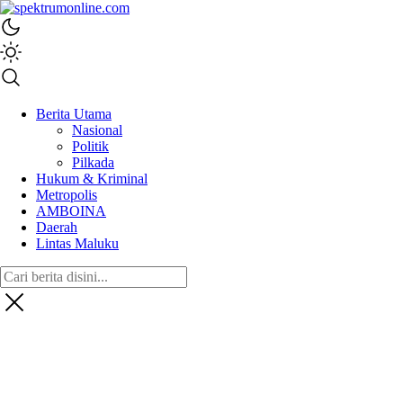
spektrumonline.com
Berita Utama
Nasional
Politik
Pilkada
Hukum & Kriminal
Metropolis
AMBOINA
Daerah
Lintas Maluku