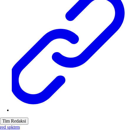
Tim Redaksi
red spktrm