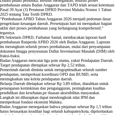
Dalam pidato pembuka, Benhur menegaskan, seluruh proses
pembahasan antara Badan Anggaran dan TAPD telah sesuai ketentuan
Pasal 39 Ayat (3) Peraturan DPRD Provinsi Maluku Nomor 1 Tahun
2025 tentang Tata Tertib DPRD.
“Pembahasan APBD Tahun Anggaran 2026 menjadi pedoman dasar
pengelolaan keuangan daerah. Persetujuan hari ini merupakan bagian
akhir dari proses pembahasan yang berlangsung komprehensif,”
tegasnya.
Plt Sekretaris DPRD, Farhatun Samal, membacakan laporan hasil
pembahasan Ranperda APBD 2026 oleh Badan Anggaran. Laporan
itu merangkum seluruh proses pembahasan, mulai dari penyampaian
dokumen hingga penyusunan Daftar Inventarisasi Masalah (DIM) oleh
fraksi-fraksi.
Badan Anggaran mencatat tiga poin utama, yakni Pendapatan Daerah.
Target pendapatan ditetapkan sebesar Rp 2,52 triliun.
Pemerintah daerah diminta untuk mengoptimalkan seluruh sumber
pendapatan, memperkuat koordinasi OPD dan BUMD, serta
meningkatkan tata kelola pendapatan daerah.
Belanja Daerah ditetapkan sebesar Rp 3,89 triliun, diarahkan untuk
penanganan kemiskinan dan pengangguran, peningkatan kualitas
pendidikan dan kesehatan,pe rluasan aksesibilitas masyarakat.
Langkah ini diharapkan dapat mendongkrak nilai IPM dan
memperkuat fondasi ekonomi Maluku.
Badan Anggaran menegaskan bahwa pinjaman sebesar Rp 1,5 triliun
harus berasaskan keadilan bagi seluruh kabupaten/kota, diprioritaskan