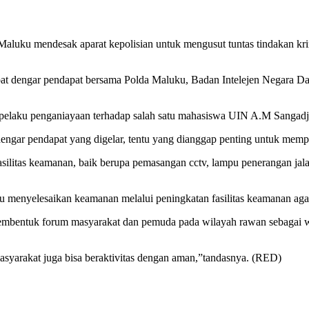
desak aparat kepolisian untuk mengusut tuntas tindakan krimina
apat dengar pendapat bersama Polda Maluku, Badan Intelejen Negara D
pelaku penganiayaan terhadap salah satu mahasiswa UIN A.M Sangadji
dengar pendapat yang digelar, tentu yang dianggap penting untuk mem
ilitas keamanan, baik berupa pemasangan cctv, lampu penerangan jalan
enyelesaikan keamanan melalui peningkatan fasilitas keamanan agar m
bentuk forum masyarakat dan pemuda pada wilayah rawan sebagai wa
masyarakat juga bisa beraktivitas dengan aman,”tandasnya. (RED)