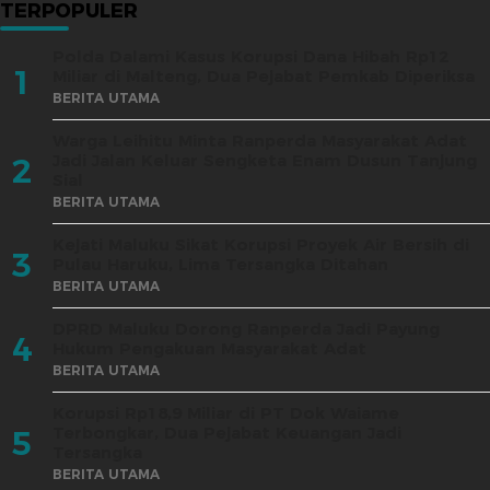
TERPOPULER
Polda Dalami Kasus Korupsi Dana Hibah Rp12
1
Miliar di Malteng, Dua Pejabat Pemkab Diperiksa
BERITA UTAMA
Warga Leihitu Minta Ranperda Masyarakat Adat
Jadi Jalan Keluar Sengketa Enam Dusun Tanjung
2
Sial
BERITA UTAMA
Kejati Maluku Sikat Korupsi Proyek Air Bersih di
3
Pulau Haruku, Lima Tersangka Ditahan
BERITA UTAMA
DPRD Maluku Dorong Ranperda Jadi Payung
4
Hukum Pengakuan Masyarakat Adat
BERITA UTAMA
Korupsi Rp18,9 Miliar di PT Dok Waiame
Terbongkar, Dua Pejabat Keuangan Jadi
5
Tersangka
BERITA UTAMA