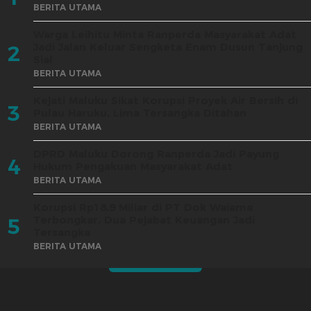
BERITA UTAMA
Warga Leihitu Minta Ranperda Masyarakat Adat
Jadi Jalan Keluar Sengketa Enam Dusun Tanjung
2
Sial
BERITA UTAMA
Kejati Maluku Sikat Korupsi Proyek Air Bersih di
3
Pulau Haruku, Lima Tersangka Ditahan
BERITA UTAMA
DPRD Maluku Dorong Ranperda Jadi Payung
4
Hukum Pengakuan Masyarakat Adat
BERITA UTAMA
Korupsi Rp18,9 Miliar di PT Dok Waiame
Terbongkar, Dua Pejabat Keuangan Jadi
5
Tersangka
BERITA UTAMA