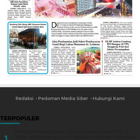
Redaksi
Pedoman Media Siber
Hubungi Kami
TERPOPULER
Polda Dalami Kasus Korupsi Dana Hibah Rp12
1
Miliar di Malteng, Dua Pejabat Pemkab Diperiksa