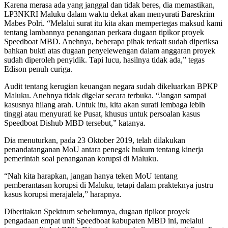
Karena merasa ada yang janggal dan tidak beres, dia memastikan,
LP3NKRI Maluku dalam waktu dekat akan menyurati Bareskrim
Mabes Polri. “Melalui surat itu kita akan mempertegas maksud kami
tentang lambannya penanganan perkara dugaan tipikor proyek
Speedboat MBD. Anehnya, beberapa pihak terkait sudah diperiksa
bahkan bukti atas dugaan penyelewengan dalam anggaran proyek
sudah diperoleh penyidik. Tapi lucu, hasilnya tidak ada,” tegas
Edison penuh curiga.
Audit tentang kerugian keuangan negara sudah dikeluarkan BPKP
Maluku. Anehnya tidak digelar secara terbuka. “Jangan sampai
kasusnya hilang arah. Untuk itu, kita akan surati lembaga lebih
tinggi atau menyurati ke Pusat, khusus untuk persoalan kasus
Speedboat Dishub MBD tersebut,” katanya.
Dia menuturkan, pada 23 Oktober 2019, telah dilakukan
penandatanganan MoU antara penegak hukum tentang kinerja
pemerintah soal penanganan korupsi di Maluku.
“Nah kita harapkan, jangan hanya teken MoU tentang
pemberantasan korupsi di Maluku, tetapi dalam prakteknya justru
kasus korupsi merajalela,” harapnya.
Diberitakan Spektrum sebelumnya, dugaan tipikor proyek
pengadaan empat unit Speedboat kabupaten MBD ini, melalui