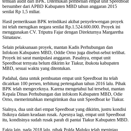
temuan audit dari BPK. Ditemukan pembelian empat unit Speedboat
bersumber dari APBD Kabupaten MBD tahun anggaran 2015
senilai Rp 1,5 miliar.
Hasil pemeriksaan BPK terindikasi akibat penyelewengan proyek
ini telah merugikan negara senilai Rp.1.524.600.000. Proyek ini
menggunakan CV. Triputra Fajar dengan Direkturnya Margaretha
Simatauw.
Selain pelaksanaan proyek, mantan Kadis Perhubungan dan
Infokom Kabupaten MBD, Oddie Orno juga disebut-sebut terlibat.
Proyek ini sarat manipulasi anggaran. Pasalnya, empat unit
Speedboat ternyata belum dikirim ke Tiakur, ibukota kabupaten
MBD, sesuai waktu yang ditentukan.
Padahal, dana untuk pembuatan empat unit Speedboat itu telah
dicairkan 100 persen, terhitung pertengahan tahun 2016 lalu. Pihak
BPK telah mengeceknya. Karena mengetahui hal tersebut, mantan
Kepala Dinas Perhubungan dan infokom Kabupaten MBD, Odie
Orno, memerintahkan mengirimkan dua unit Speedboat ke Tiakur.
Sialnya, dua unit dari empat Speedboat yang dikirim, justru kondisi
fisiknya dalam keadaan rusak. Apesnya lagi, empat unit Speedboat
itu, kondisinya sudah rusak parah di pantai Tiakur Kabupaten MBD.
Fakta lain, pada 2018 lalu, pihak Polda Maluku telah meninjau