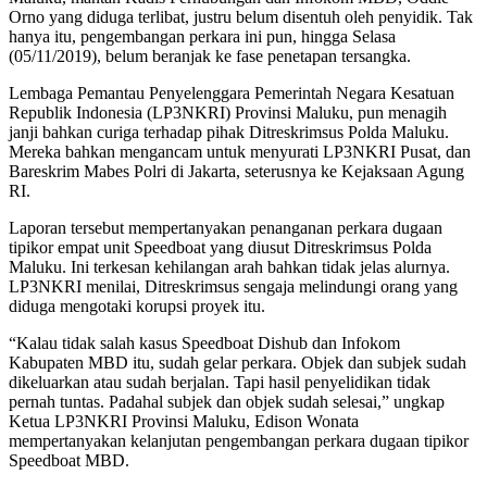
Orno yang diduga terlibat, justru belum disentuh oleh penyidik. Tak
hanya itu, pengembangan perkara ini pun, hingga Selasa
(05/11/2019), belum beranjak ke fase penetapan tersangka.
Lembaga Pemantau Penyelenggara Pemerintah Negara Kesatuan
Republik Indonesia (LP3NKRI) Provinsi Maluku, pun menagih
janji bahkan curiga terhadap pihak Ditreskrimsus Polda Maluku.
Mereka bahkan mengancam untuk menyurati LP3NKRI Pusat, dan
Bareskrim Mabes Polri di Jakarta, seterusnya ke Kejaksaan Agung
RI.
Laporan tersebut mempertanyakan penanganan perkara dugaan
tipikor empat unit Speedboat yang diusut Ditreskrimsus Polda
Maluku. Ini terkesan kehilangan arah bahkan tidak jelas alurnya.
LP3NKRI menilai, Ditreskrimsus sengaja melindungi orang yang
diduga mengotaki korupsi proyek itu.
“Kalau tidak salah kasus Speedboat Dishub dan Infokom
Kabupaten MBD itu, sudah gelar perkara. Objek dan subjek sudah
dikeluarkan atau sudah berjalan. Tapi hasil penyelidikan tidak
pernah tuntas. Padahal subjek dan objek sudah selesai,” ungkap
Ketua LP3NKRI Provinsi Maluku, Edison Wonata
mempertanyakan kelanjutan pengembangan perkara dugaan tipikor
Speedboat MBD.