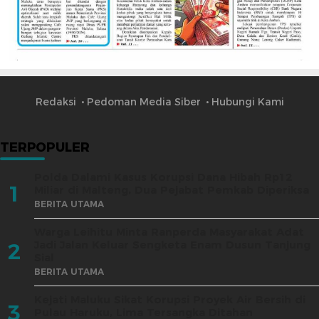
Redaksi
Pedoman Media Siber
Hubungi Kami
TERPOPULER
Polda Dalami Kasus Korupsi Dana Hibah Rp12
1
Miliar di Malteng, Dua Pejabat Pemkab Diperiksa
BERITA UTAMA
Warga Leihitu Minta Ranperda Masyarakat Adat
Jadi Jalan Keluar Sengketa Enam Dusun Tanjung
2
Sial
BERITA UTAMA
Kejati Maluku Sikat Korupsi Proyek Air Bersih di
3
Pulau Haruku, Lima Tersangka Ditahan