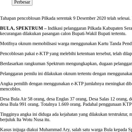
Perbesar
Tahapan pencoblosan Pilkada serentak 9 Desember 2020 telah selesa
BULA, SPEKTRUM –
Indikasi pelanggaran Pilkada Kabupaten Sera
kecurangan dilakukan pasangan calon Bupati-Wakil Bupati tertentu.
Motifnya oknum memobilisasi warga menggunakan Kartu Tanda Pendu
Pencoblosan pakai e-KTP yang melebihi ketentuan tersebut, telah dil
Berdasarkan rangkuman Spektrum mengungkapkan, dugaan pelanggaran
Pelanggaran pemilu ini dilakukan oknum tertentu dengan menggunakan 
Angka pemilih dengan menggunakan e-KTP jumlahnya meningkat diban
mencoblos.
Desa Bula Air 58 orang, desa Englas 37 orang, Desa Salas 12 orang,
desa Bula 991 orang. Totalnya 1.669 orang. Padahal penggunaan KT
Tingginya angka ini diduga ada kejahatan yang dilakukan terstruktur, 
berjuluk Ita Wotu Nusa itu.
Kasus inijuga diakui Muhammad Ary, salah satu warga Bula kepada Spe