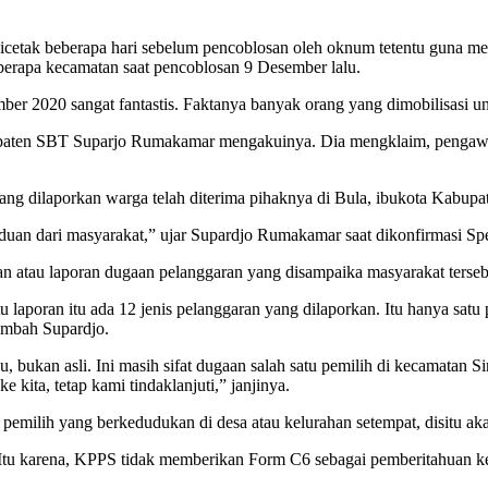
cetak beberapa hari sebelum pencoblosan oleh oknum tetentu guna mem
berapa kecamatan saat pencoblosan 9 Desember lalu.
mber 2020 sangat fantastis. Faktanya banyak orang yang dimobilisasi 
bupaten SBT Suparjo Rumakamar mengakuinya. Dia mengklaim, pengaw
yang dilaporkan warga telah diterima pihaknya di Bula, ibukota Kabup
duan dari masyarakat,” ujar Supardjo Rumakamar saat dikonfirmasi Sp
n atau laporan dugaan pelanggaran yang disampaika masyarakat terseb
aporan itu ada 12 jenis pelanggaran yang dilaporkan. Itu hanya satu pe
ambah Supardjo.
 bukan asli. Ini masih sifat dugaan salah satu pemilih di kecamatan Si
 kita, tetap kami tindaklanjuti,” janjinya.
emilih yang berkedudukan di desa atau kelurahan setempat, disitu aka
tu karena, KPPS tidak memberikan Form C6 sebagai pemberitahuan k