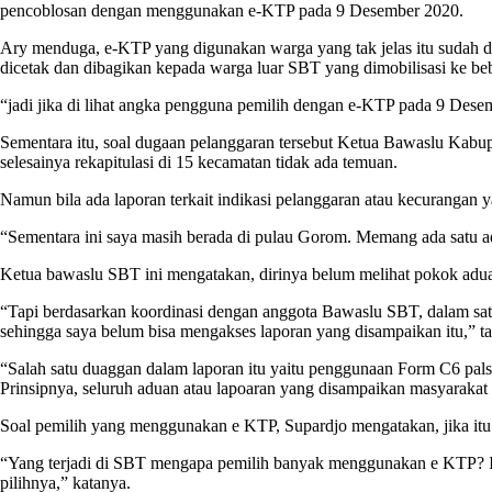
pencoblosan dengan menggunakan e-KTP pada 9 Desember 2020.
Ary menduga, e-KTP yang digunakan warga yang tak jelas itu sudah di
dicetak dan dibagikan kepada warga luar SBT yang dimobilisasi ke be
“jadi jika di lihat angka pengguna pemilih dengan e-KTP pada 9 Dese
Sementara itu, soal dugaan pelanggaran tersebut Ketua Bawaslu Ka
selesainya rekapitulasi di 15 kecamatan tidak ada temuan.
Namun bila ada laporan terkait indikasi pelanggaran atau kecurangan 
“Sementara ini saya masih berada di pulau Gorom. Memang ada satu a
Ketua bawaslu SBT ini mengatakan, dirinya belum melihat pokok adua
“Tapi berdasarkan koordinasi dengan anggota Bawaslu SBT, dalam satu l
sehingga saya belum bisa mengakses laporan yang disampaikan itu,” t
“Salah satu duaggan dalam laporan itu yaitu penggunaan Form C6 palsu,
Prinsipnya, seluruh aduan atau lapoaran yang disampaikan masyarakat ke
Soal pemilih yang menggunakan e KTP, Supardjo mengatakan, jika itu p
“Yang terjadi di SBT mengapa pemilih banyak menggunakan e KTP? I
pilihnya,” katanya.