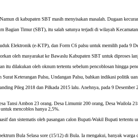
i. Namun di kabupaten SBT masih menyisakan masalah. Dugaan kecuran
m Bagian Timur (SBT), itu salah satunya terjadi di wilayah Kecamata
duk Elektronik (e-KTP), dan Form C6 palsu untuk memilih pada 9 D
aporkan oleh masyarakat ke Bawaslu Kabupaten SBT untuk diproses lanj
 itu dilakukan oleh oknum tertentu sebelum pencoblosan hingga pen
Surat Keterangan Palsu, Undangan Palsu, bahkan indikasi politik uang
ding Pileg 2018 dan Pilkada 2015 lalu. Anehnya, pada 9 Desember 2
 desa Tansi Ambon 23 orang. Desa Limumir 200 orang, Desa Wailola 2
P untuk mencoblos hanya 2,5%.
masif dan sistematis oleh pasangan calon Bupati-Wakil Bupati tertentu
ktrum Bula Selasa sore (15/12) di Bula. Ia mengakui, banyak warga d