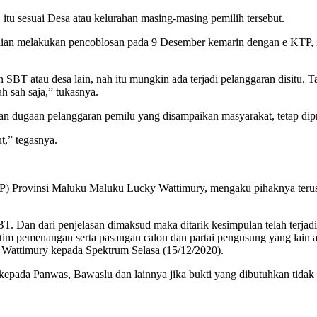
tu sesuai Desa atau kelurahan masing-masing pemilih tersebut.
udian melakukan pencoblosan pada 9 Desember kemarin dengan e KTP, say
h SBT atau desa lain, nah itu mungkin ada terjadi pelanggaran disit
ah sah saja,” tukasnya.
an dugaan pelanggaran pemilu yang disampaikan masyarakat, tetap dip
t,” tegasnya.
P) Provinsi Maluku Maluku Lucky Wattimury, mengaku pihaknya terus
T. Dan dari penjelasan dimaksud maka ditarik kesimpulan telah terjad
tim pemenangan serta pasangan calon dan partai pengusung yang lain 
Wattimury kepada Spektrum Selasa (15/12/2020).
kepada Panwas, Bawaslu dan lainnya jika bukti yang dibutuhkan tidak