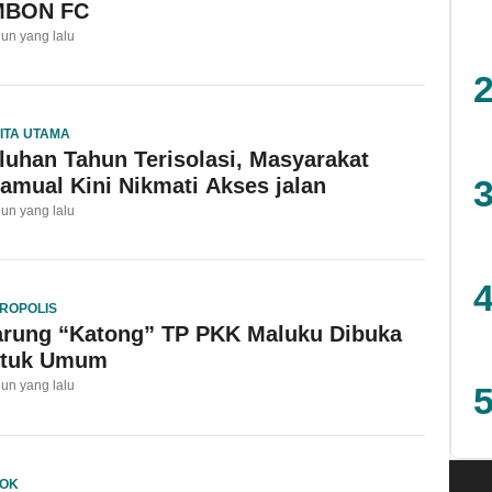
MBON FC
hun yang lalu
2
ITA UTAMA
luhan Tahun Terisolasi, Masyarakat
3
amual Kini Nikmati Akses jalan
hun yang lalu
4
ROPOLIS
rung “Katong” TP PKK Maluku Dibuka
tuk Umum
hun yang lalu
5
OK