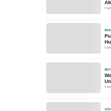
A
5 ta
BER
Pu
Hu
5 ta
MET
Wa
Un
5 ta
SOS