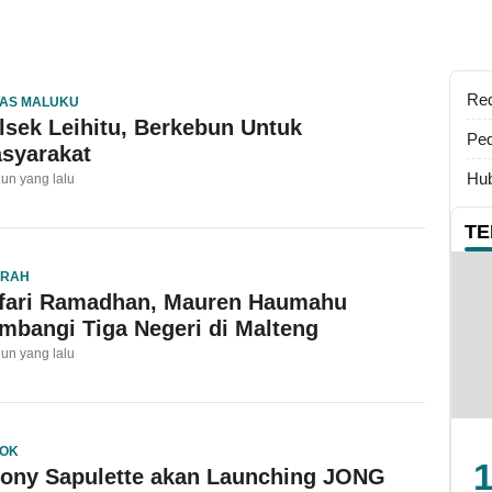
Re
TAS MALUKU
lsek Leihitu, Berkebun Untuk
Ped
syarakat
Hub
hun yang lalu
TE
ERAH
fari Ramadhan, Mauren Haumahu
mbangi Tiga Negeri di Malteng
hun yang lalu
OK
1
ony Sapulette akan Launching JONG