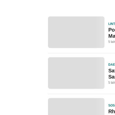
LIN
Po
Ma
5 ta
DA
Sa
Sa
5 ta
SOS
Rh