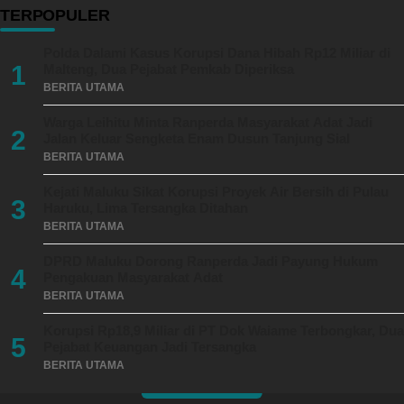
TERPOPULER
Polda Dalami Kasus Korupsi Dana Hibah Rp12 Miliar di
1
Malteng, Dua Pejabat Pemkab Diperiksa
BERITA UTAMA
Warga Leihitu Minta Ranperda Masyarakat Adat Jadi
2
Jalan Keluar Sengketa Enam Dusun Tanjung Sial
BERITA UTAMA
Kejati Maluku Sikat Korupsi Proyek Air Bersih di Pulau
3
Haruku, Lima Tersangka Ditahan
BERITA UTAMA
DPRD Maluku Dorong Ranperda Jadi Payung Hukum
4
Pengakuan Masyarakat Adat
BERITA UTAMA
Korupsi Rp18,9 Miliar di PT Dok Waiame Terbongkar, Dua
5
Pejabat Keuangan Jadi Tersangka
BERITA UTAMA