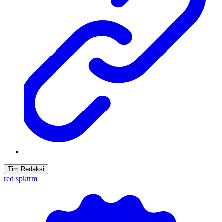
Tim Redaksi
red spktrm