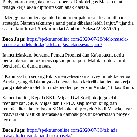
Pudyantoro mengatakan saat operasi BlokbMigas Masela nanti,
tenaga kerja akan diprioritaskan anak daerah.
“Menggunakan tenaga lokal tentu merupakan salah satu pilihan
strategis. Namun teknisnya nanti perlu dibahas lebih lanjut,” ujar dia
saat di konfirmasi Spektrum dari Ambon, Selasa (25/8/2020).
Baca Juga:
https://spektrumonline.com/2020/07/28/blok-masela-
molor-satu-dekade-lagi-skk-migas-tetap-sesuai-pod/
Ia menjelaskan, bersama Pemda Propinsi dan Kabupaten, perlu
berkolaborasi untuk menyiapkan putra putri Maluku untuk turut
berkiprah di dunia migas.
“Kami saat ini sedang fokus menyelesaikan survey untuk keperluan
Amdal, yang didalamnya ada penelahaan keterlibatan tenaga kerja
yang dilakukan oleh tim independen penyusun Amdal,” tukas Rinto.
Sementara itu, Kepala SKK Migas Dwi Soetjipto juga telah
mengatakan, SKK Migas dan INPEX siap mendukung dan
memfasilitasi keterlibatan SDM lokal di proyek Abadi Masela, agar
masyarakat Maluku merasakan dampak positif keberadaan proyek
tersebut.
Baca Juga:
https://spektrumonline.com/2020/07/30/tak-ada-
masalah-dengan-lahan-blok-masela/