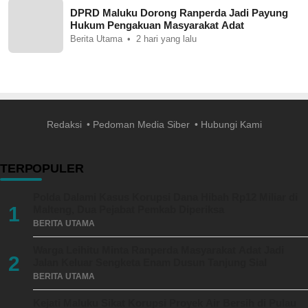
DPRD Maluku Dorong Ranperda Jadi Payung
Hukum Pengakuan Masyarakat Adat
Berita Utama
2 hari yang lalu
Redaksi
Pedoman Media Siber
Hubungi Kami
TERPOPULER
Polda Dalami Kasus Korupsi Dana Hibah Rp12 Miliar di
1
Malteng, Dua Pejabat Pemkab Diperiksa
BERITA UTAMA
Warga Leihitu Minta Ranperda Masyarakat Adat Jadi
2
Jalan Keluar Sengketa Enam Dusun Tanjung Sial
BERITA UTAMA
Kejati Maluku Sikat Korupsi Proyek Air Bersih di Pulau