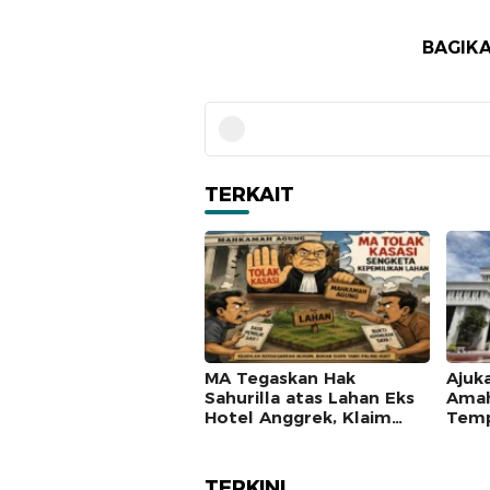
BAGIKA
TERKAIT
MA Tegaskan Hak
Ajuk
Sahurilla atas Lahan Eks
Amah
Hotel Anggrek, Klaim
Temp
Lawan Terpatahkan
Mah
hingga Kasasi
TERKINI