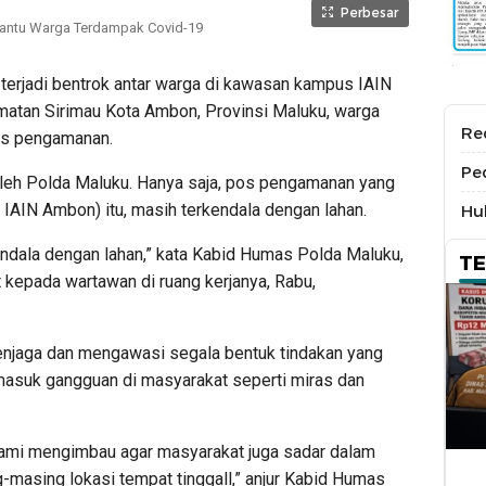
Perbesar
Bantu Warga Terdampak Covid-19
 terjadi bentrok antar warga di kawasan kampus IAIN
matan Sirimau Kota Ambon, Provinsi Maluku, warga
Re
os pengamanan.
Pe
 oleh Polda Maluku. Hanya saja, pos pengamanan yang
IAIN Ambon) itu, masih terkendala dengan lahan.
Hu
endala dengan lahan,” kata Kabid Humas Polda Maluku,
T
epada wartawan di ruang kerjanya, Rabu,
enjaga dan mengawasi segala bentuk tindakan yang
asuk gangguan di masyarakat seperti miras dan
 Kami mengimbau agar masyarakat juga sadar dalam
masing lokasi tempat tinggall,” anjur Kabid Humas