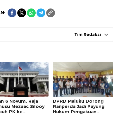
N:
Tim Redaksi
an 6 Novum, Raja
DPRD Maluku Dorong
usu Mezaac Silooy
Ranperda Jadi Payung
uh PK ke
Hukum Pengakuan
kamah Agung
Masyarakat Adat