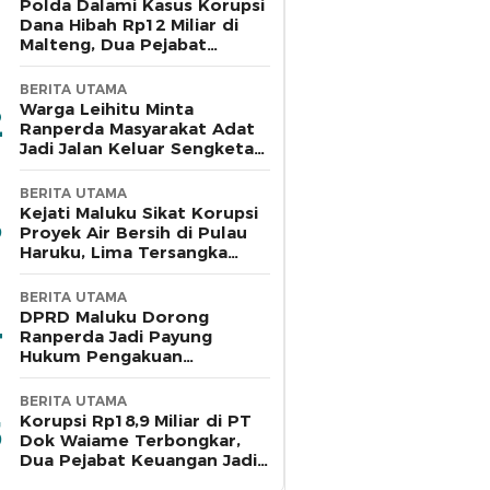
Polda Dalami Kasus Korupsi
Dana Hibah Rp12 Miliar di
Malteng, Dua Pejabat
Pemkab Diperiksa
BERITA UTAMA
Warga Leihitu Minta
Ranperda Masyarakat Adat
Jadi Jalan Keluar Sengketa
Enam Dusun Tanjung Sial
BERITA UTAMA
Kejati Maluku Sikat Korupsi
Proyek Air Bersih di Pulau
Haruku, Lima Tersangka
Ditahan
BERITA UTAMA
DPRD Maluku Dorong
Ranperda Jadi Payung
Hukum Pengakuan
Masyarakat Adat
BERITA UTAMA
Korupsi Rp18,9 Miliar di PT
Dok Waiame Terbongkar,
Dua Pejabat Keuangan Jadi
Tersangka