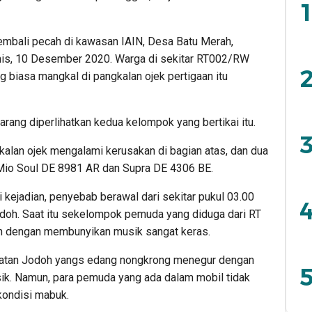
1
mbali pecah di kawasan IAIN, Desa Batu Merah,
is, 10 Desember 2020. Warga di sekitar RT002/RW
2
iasa mangkal di pangkalan ojek pertigaan itu
arang diperlihatkan kedua kelompok yang bertikai itu.
3
kalan ojek mengalami kerusakan di bagian atas, dan dua
Mio Soul DE 8981 AR dan Supra DE 4306 BE.
i kejadian, penyebab berawal dari sekitar pukul 03.00
4
odoh. Saat itu sekelompok pemuda yang diduga dari RT
n dengan membunyikan musik sangat keras.
batan Jodoh yangs edang nongkrong menegur dengan
5
k. Namun, para pemuda yang ada dalam mobil tidak
kondisi mabuk.