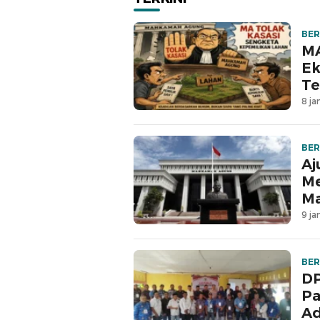
BER
MA
Ek
Te
8 ja
BER
Aj
Me
M
9 ja
BER
DP
Pa
Ad