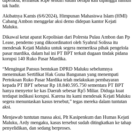
diperiksa, termasuk Kipe sendiri sudah berapa kali dipanggil namun
tak hadir.
Akibatnya Kamis (6/6/2024), Himpunan Mahasiswa Islam (HMI)
Cabang Ambon menggelar aksi demo didepan kantor Kejati
Maluku.
Dikawal ketat aparat Kepolisian dari Polresta Pulau Ambon dan Pp
Lease, pendemo yang dikoordinatori oleh Syahrul Solissa itu
mendesak Kejati Maluku untuk segera memeriksa pihak pengelola
pasar mardika, dalam hal ini PT BPT terkait dugaan tindak pidana
korupsi 140 Ruko Pasar Mardika.
“Mengingat Pansus bentukan DPRD Maluku sebelumnya
menemukan Sertifikat Hak Guna Bangunan yang menempati
Pertokoan Ruko Pasar Mardika telah melakukan pembayaran
kepada PT BPT sebesar Rp 18.840.595.750 sementara PT BPT
hanya menyetor ke kas Daerah sebesar Rp5 Miliar. Diduga kuat
terdapat indikasi korupsi. Karena itu kami mendesak Kejati Maluku
segera menuntaskan kasus tersebut,” tegas mereka dalam tuntutan
aksi.
Menjawab tuntutan massa aksi, Plt Kasipenkum dan Humas Kejati
Maluku, Ardy mengaku, kasus tersebut sudah ditingkatkan ke tahap
penyelidikan, dan sedang berproses.