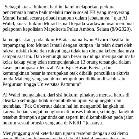
“Sebagai kuasa hukum, hari ini kami melaporkan perkara
pencemaran nama baik melalui media sosial FB yang menyerang
Murad Ismail secara pribadi maupun dalam jabatannya,” ujar Al
Walid, kuasa hukum Murad Ismail kepada wartawan usai membuat
pelaporan kepolisian Mapolresta Pulau Ambon, Selasa (8/9/2020).
Ia menjelaskan, pada akun FB atas nama Iwan Alvaro Dasilfa itu
terpampang foto Murad Ismail dengan kutipan “Ia telah dicari oleh
rakyat miskin kota dan rakyat juga tidak tau dimana keberadaannya
sampai saat ini. Dan kemungkinan besar ia diduga merupakan mafia
kelas kakap yang telah mempenjarakan 13 orang tersangka dalam
kasus perampasan Jenazah Alm Bpk Hasan Keiya , dan
kemungkinan besar ia merupakan otak dibalik penculikan aktivis
muda Malteng yang sudah menempuh pendidikan di salah satu
Perguruan tingga Universitas Pattimura”.
Al Walid mengatakan, dari sisi hukum, pihaknya merasa harus di
clearkan sehingga tidak menimbulkan opini yang negatif dan
membias. “Pak Gubernur dalam hal ini mengambil langkah ini
karena beliau sangat menghormati proses hukum, sehingga langkah
tetsebut ditempuh agar tindakan seperti ini dikembalikan pada jalur
hukum sesuai prinsip yang ada di NKRI,” jelasnya.
Menyinggung soal keterkaitan ujaran tersebut dengan aksi demo
yang dilakukan beberapa waktu lalu, Al Walid mengatakan, itu