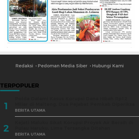
Redaksi
Pedoman Media Siber
Hubungi Kami
TERPOPULER
Polda Dalami Kasus Korupsi Dana Hibah Rp12
1
Miliar di Malteng, Dua Pejabat Pemkab Diperiksa
BERITA UTAMA
Kejati Maluku Sikat Korupsi Proyek Air Bersih di
2
Pulau Haruku, Lima Tersangka Ditahan
BERITA UTAMA