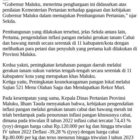
“Gubernur Maluku, menerima penghargaan ini didasarkan atas
penilaian Kementerian Pertanian terhadap gagasan dan kebijakan
Gubernur Maluku dalam memajukan Pembangunan Pertanian,” ujar
Sekda.
Pembangunan yang dilakukan tersebut, jelas Sekda antara lain,
Pertama, pengendalian inflasi pangan melalui gerakan tanam Cabai
dan bawang merah secara serentak di 11 kabupaten/kota dengan
melibatkan para petani dan penyuluh yang pertama kali dilakukan di
Provinsi Maluku.
Kedua yakni, peningkatan ketahanan pangan daerah melalui
gerakan tanam sukun varietas tengah-tengah secara serentak di 11
kabupaten/ kota yang merupakan khas Maluku.
Ketiga yaitu, Peningkatan keanekaragaman pangan lokal melalui
Sajian 521 Menu Olahan Sagu dan Mendapatkan Rekor Muri.
Pada kesempatan yang sama, Kepala Dinas Pertanian Provinsi
Maluku, Ilham Tauda menyatakan bahwa, kebijakan pengendalian
inflasi pangan melalui gerakan tanam cabai dan bawang merah ini
telah berdampak pada penurunan inflasi pangan khususnya cabai,
dimana pada triwulan II tahun 2022 inflasi cabai tercatat 74,43 %
(yoy) dengan harga cabai Rp.120.000 per kg dan hingga triwulan
IV tahun 2022 Deflasi -39,28 % ((yoy) dengan harga cabai
Rp.80.000 per kg dan terus menurun hingga triwulan I tahun 2023