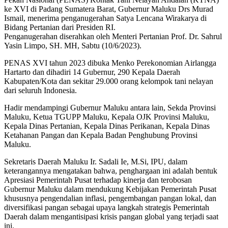
ke XVI di Padang Sumatera Barat, Gubernur Maluku Drs Murad
Ismail, menerima penganugerahan Satya Lencana Wirakarya di
Bidang Pertanian dari Presiden RI.
Penganugerahan diserahkan oleh Menteri Pertanian Prof. Dr. Sahrul
Yasin Limpo, SH. MH, Sabtu (10/6/2023).
PENAS XVI tahun 2023 dibuka Menko Perekonomian Airlangga
Hartarto dan dihadiri 14 Gubernur, 290 Kepala Daerah
Kabupaten/Kota dan sekitar 29.000 orang kelompok tani nelayan
dari seluruh Indonesia.
Hadir mendampingi Gubernur Maluku antara lain, Sekda Provinsi
Maluku, Ketua TGUPP Maluku, Kepala OJK Provinsi Maluku,
Kepala Dinas Pertanian, Kepala Dinas Perikanan, Kepala Dinas
Ketahanan Pangan dan Kepala Badan Penghubung Provinsi
Maluku.
Sekretaris Daerah Maluku Ir. Sadali Ie, M.Si, IPU, dalam
keterangannya mengatakan bahwa, penghargaan ini adalah bentuk
Apresiasi Pemerintah Pusat terhadap kinerja dan terobosan
Gubernur Maluku dalam mendukung Kebijakan Pemerintah Pusat
khususnya pengendalian inflasi, pengembangan pangan lokal, dan
diversifikasi pangan sebagai upaya langkah strategis Pemerintah
Daerah dalam mengantisipasi krisis pangan global yang terjadi saat
ini.