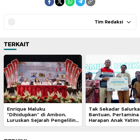
Tim Redaksi
TERKAIT
Enrique Maluku
Tak Sekadar Salurk
“Dihidupkan” di Ambon,
Bantuan, Pertamina
Luruskan Sejarah Pengeliling
Harapan Anak Yatim
Bumi Pertama Adalah Putra
Program Pertamina
Nusantara