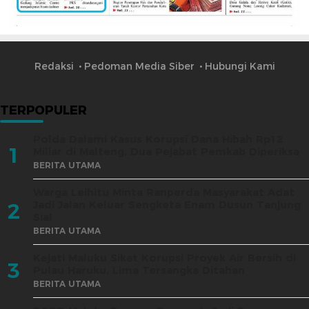
Redaksi
Pedoman Media Siber
Hubungi Kami
TERPOPULER
Polda Dalami Kasus Korupsi Dana Hibah Rp12
1
Miliar di Malteng, Dua Pejabat Pemkab Diperiksa
BERITA UTAMA
Warga Leihitu Minta Ranperda Masyarakat Adat
Jadi Jalan Keluar Sengketa Enam Dusun Tanjung
2
Sial
BERITA UTAMA
Kejati Maluku Sikat Korupsi Proyek Air Bersih di
3
Pulau Haruku, Lima Tersangka Ditahan
BERITA UTAMA