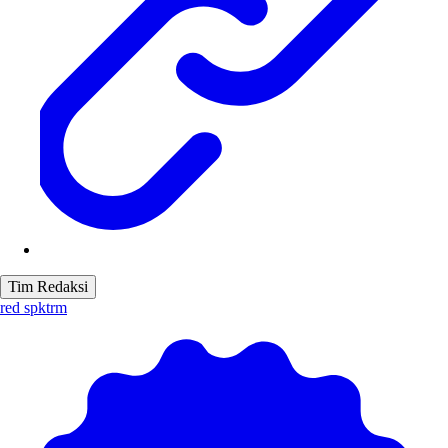
Tim Redaksi
red spktrm