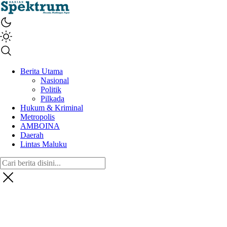
spektrumonline.com
Berita Utama
Nasional
Politik
Pilkada
Hukum & Kriminal
Metropolis
AMBOINA
Daerah
Lintas Maluku