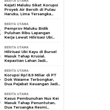
BERITA UTAMA
Kejati Maluku Sikat Korupsi
Proyek Air Bersih di Pulau
Haruku, Lima Tersangka
Ditahan
BERITA UTAMA
Pemprov Maluku Bidik
Puluhan Ribu Lapangan
Kerja Lewat Hilirisasi Ubi
Kayu di Bursel
BERITA UTAMA
Hilirisasi Ubi Kayu di Bursel
Masuk Tahap Krusial,
Kepastian Lahan Jadi
Penentu
BERITA UTAMA
Korupsi Rp18,9 Miliar di PT
Dok Waiame Terbongkar,
Dua Pejabat Keuangan Jadi
Tersangka
BERITA UTAMA
Kasus Pembunuhan Nus Kei
Masuk Tahap Penuntutan,
Dua Tersangka Resmi