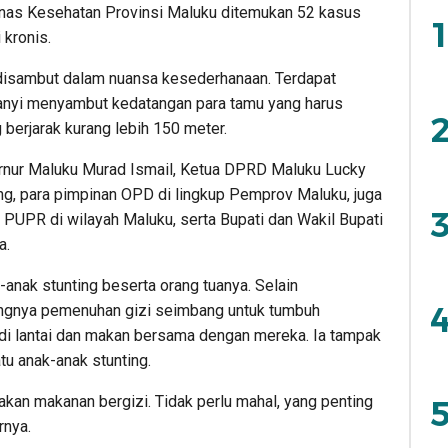
Dinas Kesehatan Provinsi Maluku ditemukan 52 kasus
1
 kronis.
 disambut dalam nuansa kesederhanaan. Terdapat
anyi menyambut kedatangan para tamu yang harus
2
g berjarak kurang lebih 150 meter.
ernur Maluku Murad Ismail, Ketua DPRD Maluku Lucky
ng, para pimpinan OPD di lingkup Pemprov Maluku, juga
3
PUPR di wilayah Maluku, serta Bupati dan Wakil Bupati
a.
anak stunting beserta orang tuanya. Selain
4
ingnya pemenuhan gizi seimbang untuk tumbuh
di lantai dan makan bersama dengan mereka. Ia tampak
tu anak-anak stunting.
akan makanan bergizi. Tidak perlu mahal, yang penting
5
rnya.