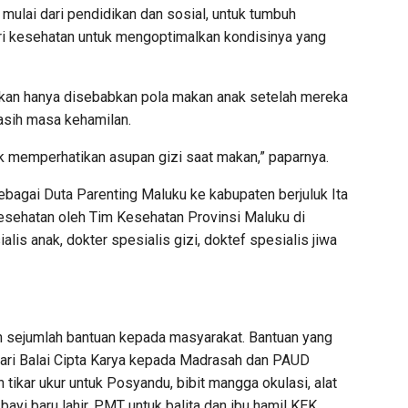
ulai dari pendidikan dan sosial, untuk tumbuh
ri kesehatan untuk mengoptimalkan kondisinya yang
ukan hanya disebabkan pola makan anak setelah mereka
masih masa kehamilan.
dak memperhatikan asupan gizi saat makan,” paparnya.
agai Duta Parenting Maluku ke kabupaten berjuluk Ita
 kesehatan oleh Tim Kesehatan Provinsi Maluku di
lis anak, dokter spesialis gizi, doktef spesialis jiwa
an sejumlah bantuan kepada masyarakat. Bantuan yang
dari Balai Cipta Karya kepada Madrasah dan PAUD
tikar ukur untuk Posyandu, bibit mangga okulasi, alat
bayi baru lahir, PMT untuk balita dan ibu hamil KEK,