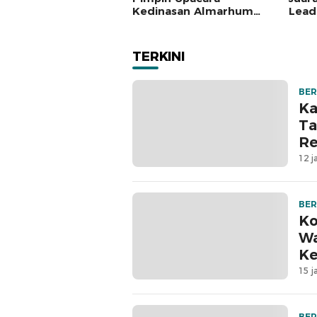
Kedinasan Almarhum
Lead
Said Assagaff
Jate
TERKINI
BER
Ka
Ta
Re
12 j
BER
Ko
Wa
Ke
15 j
BER