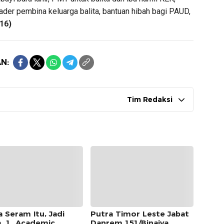
kader pembina keluarga balita, bantuan hibah bagi PAUD,
16)
N:
Tim Redaksi
a Seram Itu, Jadi
Putra Timor Leste Jabat
a 1 Academic
Danrem 151/Binaiya