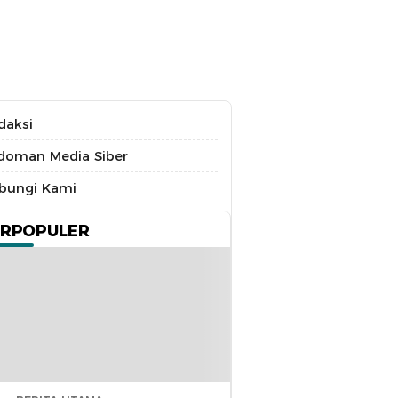
daksi
doman Media Siber
bungi Kami
ERPOPULER