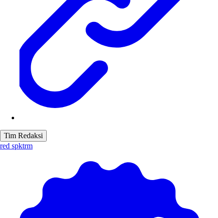
Tim Redaksi
red spktrm