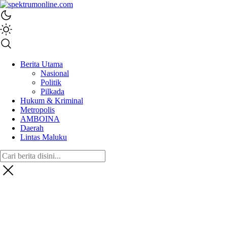
spektrumonline.com
Berita Utama
Nasional
Politik
Pilkada
Hukum & Kriminal
Metropolis
AMBOINA
Daerah
Lintas Maluku