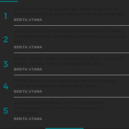
Polda Dalami Kasus Korupsi Dana Hibah Rp12
1
Miliar di Malteng, Dua Pejabat Pemkab Diperiksa
BERITA UTAMA
Warga Leihitu Minta Ranperda Masyarakat Adat
Jadi Jalan Keluar Sengketa Enam Dusun Tanjung
2
Sial
BERITA UTAMA
Kejati Maluku Sikat Korupsi Proyek Air Bersih di
3
Pulau Haruku, Lima Tersangka Ditahan
BERITA UTAMA
DPRD Maluku Dorong Ranperda Jadi Payung
4
Hukum Pengakuan Masyarakat Adat
BERITA UTAMA
Korupsi Rp18,9 Miliar di PT Dok Waiame
Terbongkar, Dua Pejabat Keuangan Jadi
5
Tersangka
BERITA UTAMA