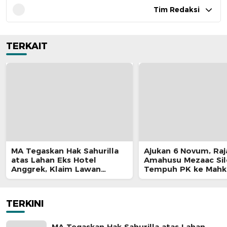
Tim Redaksi
TERKAIT
MA Tegaskan Hak Sahurilla
Ajukan 6 Novum, Raj
atas Lahan Eks Hotel
Amahusu Mezaac Si
Anggrek, Klaim Lawan
Tempuh PK ke Mah
Terpatahkan hingga Kasasi
Agung
TERKINI
MA Tegaskan Hak Sahurilla atas Lahan