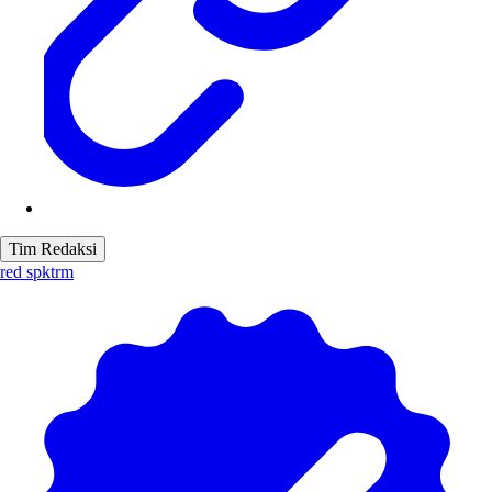
Tim Redaksi
red spktrm