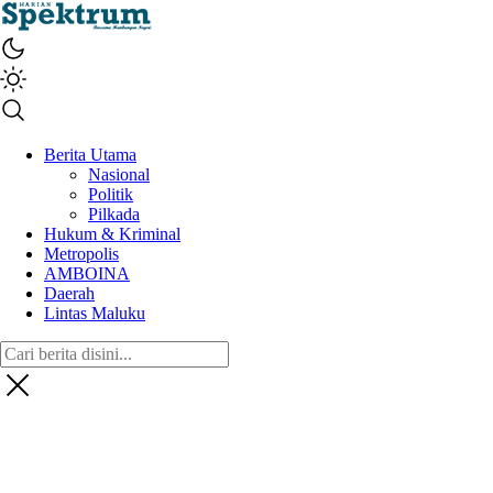
spektrumonline.com
Berita Utama
Nasional
Politik
Pilkada
Hukum & Kriminal
Metropolis
AMBOINA
Daerah
Lintas Maluku