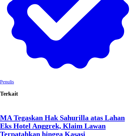
Penulis
Terkait
MA Tegaskan Hak Sahurilla atas Lahan
Eks Hotel Anggrek, Klaim Lawan
Terpatahkan hingga Kasasi