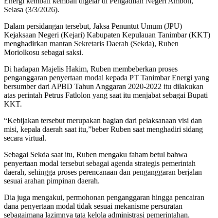
Energi kembali kembali digelar di Pengadilan Negeri Ambon,
Selasa (3/3/2026).
Dalam persidangan tersebut, Jaksa Penuntut Umum (JPU)
Kejaksaan Negeri (Kejari) Kabupaten Kepulauan Tanimbar (KKT)
menghadirkan mantan Sekretaris Daerah (Sekda), Ruben
Moriolkosu sebagai saksi.
Di hadapan Majelis Hakim, Ruben membeberkan proses
penganggaran penyertaan modal kepada PT Tanimbar Energi yang
bersumber dari APBD Tahun Anggaran 2020-2022 itu dilakukan
atas perintah Petrus Fatlolon yang saat itu menjabat sebagai Bupati
KKT.
“Kebijakan tersebut merupakan bagian dari pelaksanaan visi dan
misi, kepala daerah saat itu,”beber Ruben saat menghadiri sidang
secara virtual.
Sebagai Sekda saat itu, Ruben mengaku faham betul bahwa
penyertaan modal tersebut sebagai agenda strategis pemerintah
daerah, sehingga proses perencanaan dan penganggaran berjalan
sesuai arahan pimpinan daerah.
Dia juga mengakui, permohonan penganggaran hingga pencairan
dana penyertaan modal tidak sesuai mekanisme persuratan
sebagaimana lazimnya tata kelola administrasi pemerintahan.