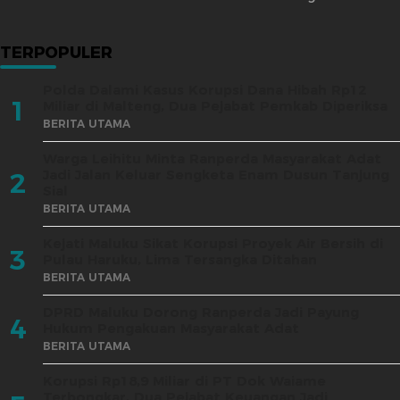
TERPOPULER
Polda Dalami Kasus Korupsi Dana Hibah Rp12
1
Miliar di Malteng, Dua Pejabat Pemkab Diperiksa
BERITA UTAMA
Warga Leihitu Minta Ranperda Masyarakat Adat
Jadi Jalan Keluar Sengketa Enam Dusun Tanjung
2
Sial
BERITA UTAMA
Kejati Maluku Sikat Korupsi Proyek Air Bersih di
3
Pulau Haruku, Lima Tersangka Ditahan
BERITA UTAMA
DPRD Maluku Dorong Ranperda Jadi Payung
4
Hukum Pengakuan Masyarakat Adat
BERITA UTAMA
Korupsi Rp18,9 Miliar di PT Dok Waiame
Terbongkar, Dua Pejabat Keuangan Jadi