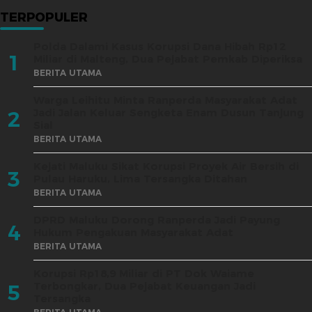
TERPOPULER
Polda Dalami Kasus Korupsi Dana Hibah Rp12
1
Miliar di Malteng, Dua Pejabat Pemkab Diperiksa
BERITA UTAMA
Warga Leihitu Minta Ranperda Masyarakat Adat
Jadi Jalan Keluar Sengketa Enam Dusun Tanjung
2
Sial
BERITA UTAMA
Kejati Maluku Sikat Korupsi Proyek Air Bersih di
3
Pulau Haruku, Lima Tersangka Ditahan
BERITA UTAMA
DPRD Maluku Dorong Ranperda Jadi Payung
4
Hukum Pengakuan Masyarakat Adat
BERITA UTAMA
Korupsi Rp18,9 Miliar di PT Dok Waiame
Terbongkar, Dua Pejabat Keuangan Jadi
5
Tersangka