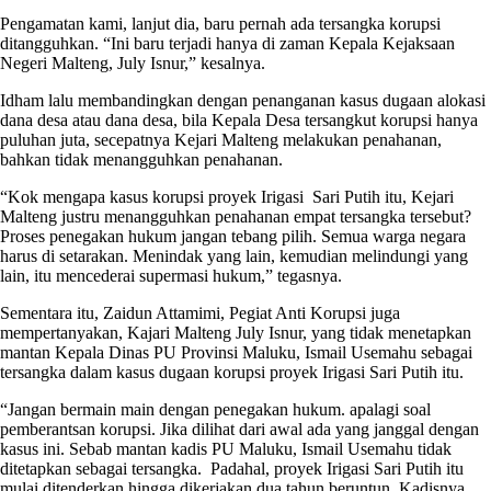
Pengamatan kami, lanjut dia, baru pernah ada tersangka korupsi
ditangguhkan. “Ini baru terjadi hanya di zaman Kepala Kejaksaan
Negeri Malteng, July Isnur,” kesalnya.
Idham lalu membandingkan dengan penanganan kasus dugaan alokasi
dana desa atau dana desa, bila Kepala Desa tersangkut korupsi hanya
puluhan juta, secepatnya Kejari Malteng melakukan penahanan,
bahkan tidak menangguhkan penahanan.
“Kok mengapa kasus korupsi proyek Irigasi Sari Putih itu, Kejari
Malteng justru menangguhkan penahanan empat tersangka tersebut?
Proses penegakan hukum jangan tebang pilih. Semua warga negara
harus di setarakan. Menindak yang lain, kemudian melindungi yang
lain, itu mencederai supermasi hukum,” tegasnya.
Sementara itu, Zaidun Attamimi, Pegiat Anti Korupsi juga
mempertanyakan, Kajari Malteng July Isnur, yang tidak menetapkan
mantan Kepala Dinas PU Provinsi Maluku, Ismail Usemahu sebagai
tersangka dalam kasus dugaan korupsi proyek Irigasi Sari Putih itu.
“Jangan bermain main dengan penegakan hukum. apalagi soal
pemberantsan korupsi. Jika dilihat dari awal ada yang janggal dengan
kasus ini. Sebab mantan kadis PU Maluku, Ismail Usemahu tidak
ditetapkan sebagai tersangka. Padahal, proyek Irigasi Sari Putih itu
mulai ditenderkan hingga dikerjakan dua tahun beruntun, Kadisnya