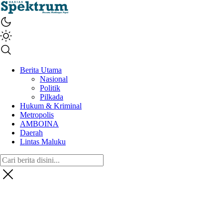
spektrumonline.com
Berita Utama
Nasional
Politik
Pilkada
Hukum & Kriminal
Metropolis
AMBOINA
Daerah
Lintas Maluku