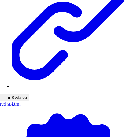
Tim Redaksi
red spktrm