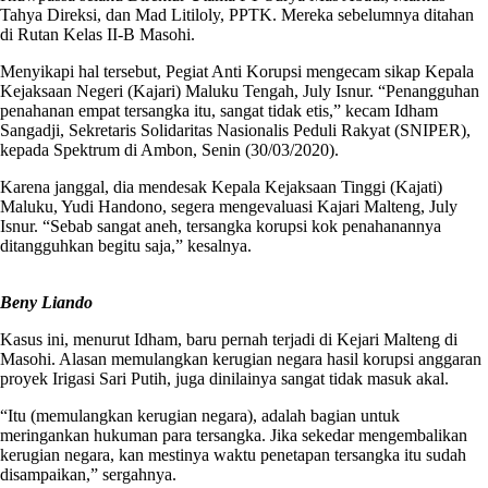
Tahya Direksi, dan Mad Litiloly, PPTK. Mereka sebelumnya ditahan
di Rutan Kelas II-B Masohi.
Menyikapi hal tersebut, Pegiat Anti Korupsi mengecam sikap Kepala
Kejaksaan Negeri (Kajari) Maluku Tengah, July Isnur. “Penangguhan
penahanan empat tersangka itu, sangat tidak etis,” kecam Idham
Sangadji, Sekretaris Solidaritas Nasionalis Peduli Rakyat (SNIPER),
kepada Spektrum di Ambon, Senin (30/03/2020).
Karena janggal, dia mendesak Kepala Kejaksaan Tinggi (Kajati)
Maluku, Yudi Handono, segera mengevaluasi Kajari Malteng, July
Isnur. “Sebab sangat aneh, tersangka korupsi kok penahanannya
ditangguhkan begitu saja,” kesalnya.
Beny Liando
Kasus ini, menurut Idham, baru pernah terjadi di Kejari Malteng di
Masohi. Alasan memulangkan kerugian negara hasil korupsi anggaran
proyek Irigasi Sari Putih, juga dinilainya sangat tidak masuk akal.
“Itu (memulangkan kerugian negara), adalah bagian untuk
meringankan hukuman para tersangka. Jika sekedar mengembalikan
kerugian negara, kan mestinya waktu penetapan tersangka itu sudah
disampaikan,” sergahnya.