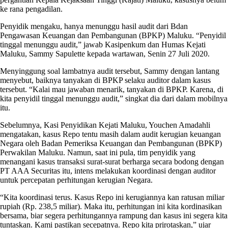
ke rana pengadilan.
Penyidik mengaku, hanya menunggu hasil audit dari Bdan
Pengawasan Keuangan dan Pembangunan (BPKP) Maluku. “Penyidil
tinggal menunggu audit,” jawab Kasipenkum dan Humas Kejati
Maluku, Sammy Sapulette kepada wartawan, Senin 27 Juli 2020.
Menyinggung soal lambatnya audit tersebut, Sammy dengan lantang
menyebut, baiknya tanyakan di BPKP selaku auditor dalam kasus
tersebut. “Kalai mau jawaban menarik, tanyakan di BPKP. Karena, di
kita penyidil tinggal menunggu audit,” singkat dia dari dalam mobilnya
itu.
Sebelumnya, Kasi Penyidikan Kejati Maluku, Youchen Amadahli
mengatakan, kasus Repo tentu masih dalam audit kerugian keuangan
Negara oleh Badan Pemeriksa Keuangan dan Pembangunan (BPKP)
Perwakilan Maluku. Namun, saat ini pula, tim penyidik yang
menangani kasus transaksi surat-surat berharga secara bodong dengan
PT AAA Securitas itu, intens melakukan koordinasi dengan auditor
untuk percepatan perhitungan kerugian Negara.
“Kita koordinasi terus. Kasus Repo ini kerugiannya kan ratusan miliar
rupiah (Rp. 238,5 miliar). Maka itu, perhitungan ini kita kordinasikan
bersama, biar segera perhitungannya rampung dan kasus ini segera kita
tuntaskan. Kami pastikan secepatnya. Repo kita prirotaskan,” ujar