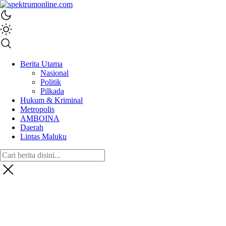
spektrumonline.com
Berita Utama
Nasional
Politik
Pilkada
Hukum & Kriminal
Metropolis
AMBOINA
Daerah
Lintas Maluku