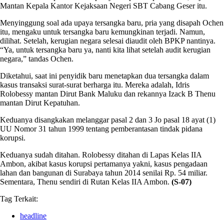
Mantan Kepala Kantor Kejaksaan Negeri SBT Cabang Geser itu.
Menyinggung soal ada upaya tersangka baru, pria yang disapah Ochen
itu, mengaku untuk tersangka baru kemungkinan terjadi. Namun,
dilihat. Setelah, kerugian negara selesai diaudit oleh BPKP nantinya.
“Ya, untuk tersangka baru ya, nanti kita lihat setelah audit kerugian
negara,” tandas Ochen.
Diketahui, saat ini penyidik baru menetapkan dua tersangka dalam
kasus transaksi surat-surat berharga itu. Mereka adalah, Idris
Rolobessy mantan Dirut Bank Maluku dan rekannya Izack B Thenu
mantan Dirut Kepatuhan.
Keduanya disangkakan melanggar pasal 2 dan 3 Jo pasal 18 ayat (1)
UU Nomor 31 tahun 1999 tentang pemberantasan tindak pidana
korupsi.
Keduanya sudah ditahan. Rolobessy ditahan di Lapas Kelas IIA
Ambon, akibat kasus korupsi pertamanya yakni, kasus pengadaan
lahan dan bangunan di Surabaya tahun 2014 senilai Rp. 54 miliar.
Sementara, Thenu sendiri di Rutan Kelas IIA Ambon.
(S-07)
Tag Terkait:
headline