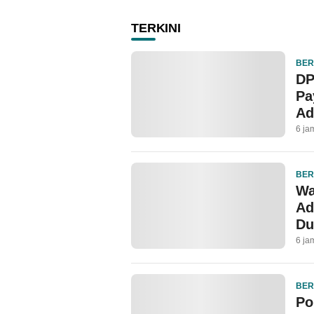
TERKINI
BER
DP
Pa
Ad
6 ja
BER
Wa
Ad
Du
6 ja
BER
Po