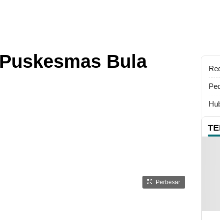
 Puskesmas Bula
Re
Ped
Hub
TE
Perbesar