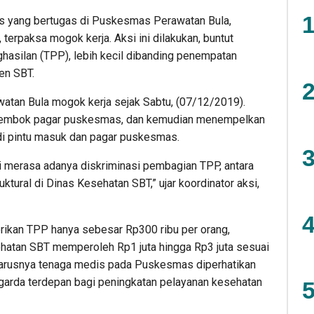
1
 yang bertugas di Puskesmas Perawatan Bula,
terpaksa mogok kerja. Aksi ini dilakukan, buntut
hasilan (TPP), lebih kecil dibanding penempatan
en SBT.
2
tan Bula mogok kerja sejak Sabtu, (07/12/2019).
gembok pagar puskesmas, dan kemudian menempelkan
 di pintu masuk dan pagar puskesmas.
3
i merasa adanya diskriminasi pembagian TPP, antara
ural di Dinas Kesehatan SBT,” ujar koordinator aksi,
4
rikan TPP hanya sebesar Rp300 ribu per orang,
atan SBT memperoleh Rp1 juta hingga Rp3 juta sesuai
harusnya tenaga medis pada Puskesmas diperhatikan
garda terdepan bagi peningkatan pelayanan kesehatan
5