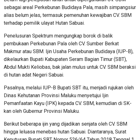
sebagai areal Perkebunan Budidaya Pala, masih simpangsiur
alias belum jelas, termasuk pemenuhan kewajiban CV. SBM
terhadap pemilik ulayat Hutan Sabuai.
Penelusuran Spektrum mengungkap borok di balik
pembukaan Perkebunan Pala oleh CV. Sumber Berkat
Makmur atau SBM. Ijin Usaha Perkebunan Budidaya (IUP-B),
dikelaurkan Bupati Kabupaten Seram Bagian Timur (SBT),
Abdul Mukti Keliobas, bak jalan mulus untuk CV. SBM beraksi
di hutan adat Negeri Sabuai.
Pasalnya, melalui IUP-B Bupati SBT itu, menjadi rujukan oleh
Dinas Kehutanan Provinsi Maluku menyetujui Ijin
Pemanfaatan Kayu (IPK) kepada CV. SBM, kemudian di SK-
kan oleh Gubernur Provinsi Maluku.
Berikut beberapa ijin yang dijadikan senjata oleh CV. SBM
hingga leluasa menebas hutan Sabuai. Diantaranya, Surat
Keputusan Bupati SBT Nomor 526/64 Tahun 2018 Tanggal 1