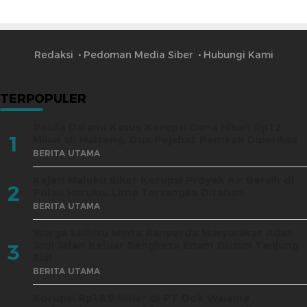
Redaksi
Pedoman Media Siber
Hubungi Kami
TERPOPULER
Polda Dalami Kasus Korupsi Dana Hibah Rp12
1
Miliar di Malteng, Dua Pejabat Pemkab Diperiksa
BERITA UTAMA
Kejati Maluku Sikat Korupsi Proyek Air Bersih di
2
Pulau Haruku, Lima Tersangka Ditahan
BERITA UTAMA
Warga Leihitu Minta Ranperda Masyarakat Adat
Jadi Jalan Keluar Sengketa Enam Dusun Tanjung
3
Sial
BERITA UTAMA
Korupsi Rp18,9 Miliar di PT Dok Waiame