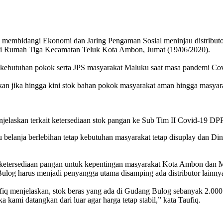
dangi Ekonomi dan Jaring Pengaman Sosial meninjau distributor 
i Rumah Tiga Kecamatan Teluk Kota Ambon, Jumat (19/06/2020).
 kebutuhan pokok serta JPS masyarakat Maluku saat masa pandemi Co
 jika hingga kini stok bahan pokok masyarakat aman hingga masyarak
menjelaskan terkait ketersediaan stok pangan ke Sub Tim II Covid-1
u belanja berlebihan tetap kebutuhan masyarakat tetap disuplay dan Din
etersediaan pangan untuk kepentingan masyarakat Kota Ambon dan 
. Bulog harus menjadi penyangga utama disamping ada distributor lainny
njelaskan, stok beras yang ada di Gudang Bulog sebanyak 2.000 ton,
kami datangkan dari luar agar harga tetap stabil,” kata Taufiq.