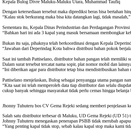
Kepala Bulog Divre Maluku-Maluku Utara, Muhammad Taufiq
Dengan ketersediaan tersebut maka diprediksi beras bisa bertahan hin
“Kalau stok berkurang maka bisa kita datangkan lagi, tidak masalah,”
Sementara itu, Kepala Dinas Perindustrian dan Perdagangan Provinsi 
“Bahkan hari ini ada 3 kapal yang masuk bersamaan membongkar ke
Bukan itu saja, pihaknya telah berkoordinasi dengan Kepala Deperi
“Jawaban dari Deperindag Kota bahwa distribusi bahan pokok berjalan s
Saat ini tambah Pattiselano, distributor bahan pangan telah memilik
Dalam surat tersebut tercatat nama sopir, plat nomor mobil dan lainny
“Ini diberikan agar para distributor tetap bisa mendistribusikan ba
Pattiselano menjelaskan, Bulog sebagai penyangga utama pangan namun 
“Kita saat ini telah memperoleh data tiap distributor dan selalu diu
cukup banyak sehingga masyarakat tidak perlu cemas hingga belanja be
Jhonny Tuhuteru bos CV Gema Rejeki sedang memberi penjelasan 
Salah satu distributor terbesar di Maluku, UD Gema Rejeki (UD 51
Johnny Tuhuteru menegaskan penerapan PSBB tidak merubah apapu
“Yang penting kapal tidak stop, sebab kalau kapal stop maka kami t