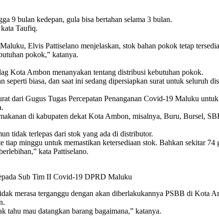
gga 9 bulan kedepan, gula bisa bertahan selama 3 bulan.
 kata Taufiq.
Maluku, Elvis Pattiselano menjelaskan, stok bahan pokok tetap tersed
butuhan pokok,” katanya.
ndag Kota Ambon menanyakan tentang distribusi kebutuhan pokok.
eperti biasa, dan saat ini sedang dipersiapkan surat untuk seluruh dist
i surat dari Gugus Tugas Percepatan Penanganan Covid-19 Maluku untuk
a.
han makanan di kabupaten dekat Kota Ambon, misalnya, Buru, Bursel, S
tidak terlepas dari stok yang ada di distributor.
pdate tiap minggu untuk memastikan ketersediaan stok. Bahkan sekitar 7
rlebihan,” kata Pattiselano.
kepada Sub Tim II Covid-19 DPRD Maluku
) tidak merasa terganggu dengan akan diberlakukannya PSBB di Kota 
n.
idak tahu mau datangkan barang bagaimana,” katanya.