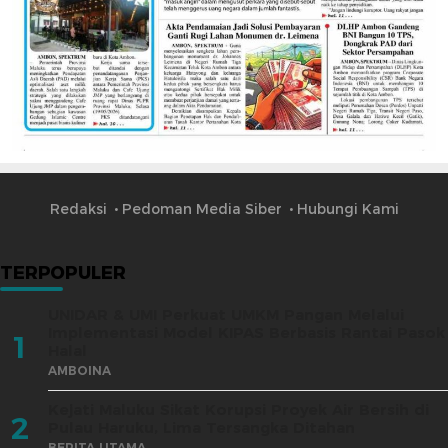
Redaksi
Pedoman Media Siber
Hubungi Kami
TERPOPULER
UNIDAR & UMI Perkuat UMKM Pangan Melalui
Implementasi Model KIPAS Berbasis Rantai Pasok
1
Halal
AMBOINA
Kejati Maluku Sikat Korupsi Proyek Air Bersih di
2
Pulau Haruku, Lima Tersangka Ditahan
BERITA UTAMA