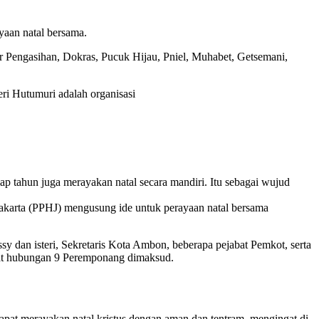
an natal bersama.
r Pengasihan, Dokras, Pucuk Hijau, Pniel, Muhabet, Getsemani,
i Hutumuri adalah organisasi
p tahun juga merayakan natal secara mandiri. Itu sebagai wujud
karta (PPHJ) mengusung ide untuk perayaan natal bersama
dan isteri, Sekretaris Kota Ambon, beberapa pejabat Pemkot, serta
rat hubungan 9 Peremponang dimaksud.
at merayakan natal kristus dengan aman dan tentram, mengingat di