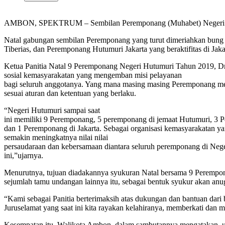
AMBON, SPEKTRUM – Sembilan Peremponang (Muhabet) Negeri Hutu
Natal gabungan sembilan Peremponang yang turut dimeriahkan bung R
Tiberias, dan Peremponang Hutumuri Jakarta yang beraktifitas di Jak
Ketua Panitia Natal 9 Peremponang Negeri Hutumuri Tahun 2019, D
sosial kemasyarakatan yang mengemban misi pelayanan
bagi seluruh anggotanya. Yang mana masing masing Peremponang mela
sesuai aturan dan ketentuan yang berlaku.
“Negeri Hutumuri sampai saat
ini memiliki 9 Peremponang, 5 peremponang di jemaat Hutumuri, 3 P
dan 1 Peremponang di Jakarta. Sebagai organisasi kemasyarakatan ya
semakin meningkatnya nilai nilai
persaudaraan dan kebersamaan diantara seluruh peremponang di Neg
ini,”ujarnya.
Menurutnya, tujuan diadakannya syukuran Natal bersama 9 Perempona
sejumlah tamu undangan lainnya itu, sebagai bentuk syukur akan a
“Kami sebagai Panitia berterimaksih atas dukungan dan bantuan dari
Juruselamat yang saat ini kita rayakan kelahiranya, memberkati dan m
Kesempatan itu, Walikota Ambon, dalam sambutannya mengatakan, um