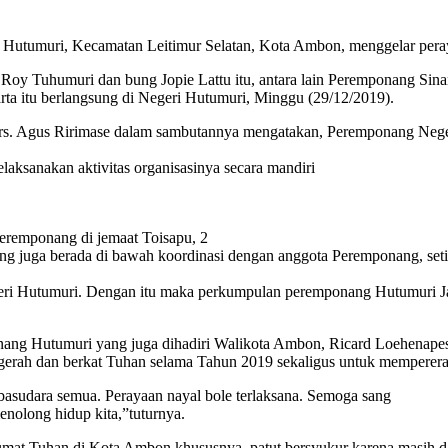
muri, Kecamatan Leitimur Selatan, Kota Ambon, menggelar peraya
oy Tuhumuri dan bung Jopie Lattu itu, antara lain Peremponang Sina
arta itu berlangsung di Negeri Hutumuri, Minggu (29/12/2019).
rs. Agus Ririmase dalam sambutannya mengatakan, Peremponang Neger
ksanakan aktivitas organisasinya secara mandiri
eremponang di jemaat Toisapu, 2
ng juga berada di bawah koordinasi dengan anggota Peremponang, setia
eri Hutumuri. Dengan itu maka perkumpulan peremponang Hutumuri Ja
ng Hutumuri yang juga dihadiri Walikota Ambon, Ricard Loehenapessy 
nugerah dan berkat Tuhan selama Tahun 2019 sekaligus untuk mempere
 basudara semua. Perayaan nayal bole terlaksana. Semoga sang
enolong hidup kita,”tuturnya.
at Tuhan di Kota Ambon khususnya, patut bersyukur karena masih dap