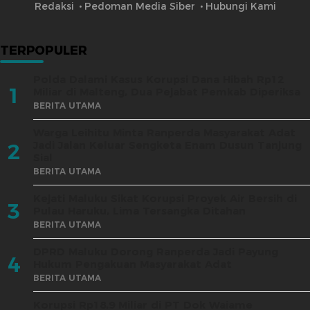
Redaksi
Pedoman Media Siber
Hubungi Kami
TERPOPULER
Polda Dalami Kasus Korupsi Dana Hibah Rp12
1
Miliar di Malteng, Dua Pejabat Pemkab Diperiksa
BERITA UTAMA
Warga Leihitu Minta Ranperda Masyarakat Adat
Jadi Jalan Keluar Sengketa Enam Dusun Tanjung
2
Sial
BERITA UTAMA
Kejati Maluku Sikat Korupsi Proyek Air Bersih di
3
Pulau Haruku, Lima Tersangka Ditahan
BERITA UTAMA
DPRD Maluku Dorong Ranperda Jadi Payung
4
Hukum Pengakuan Masyarakat Adat
BERITA UTAMA
Korupsi Rp18,9 Miliar di PT Dok Waiame