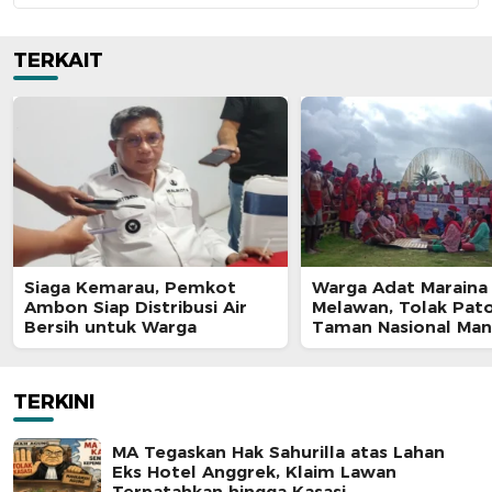
TERKAIT
Siaga Kemarau, Pemkot
Warga Adat Maraina
Ambon Siap Distribusi Air
Melawan, Tolak Pat
Bersih untuk Warga
Taman Nasional Man
yang Ancam Ruang 
TERKINI
MA Tegaskan Hak Sahurilla atas Lahan
Eks Hotel Anggrek, Klaim Lawan
Terpatahkan hingga Kasasi