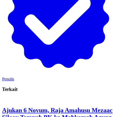
Penulis
Terkait
Ajukan 6 Novum, Raja Amahusu Mezaac