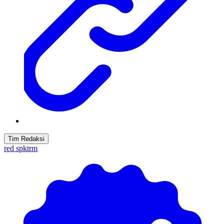
Tim Redaksi
red spktrm