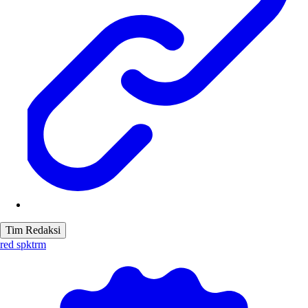
Tim Redaksi
red spktrm