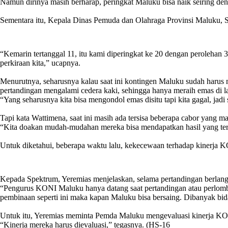
Namun dirinya masih berharap, peringkat Maluku bisa naik seiring de
Sementara itu, Kepala Dinas Pemuda dan Olahraga Provinsi Maluku,
Sandy
Wattimena
Kepala
“Kemarin tertanggal 11, itu kami diperingkat ke 20 dengan perolehan 
Dinas
Pemuda
perkiraan kita,” ucapnya.
dan
Olahraga
Menurutnya, seharusnya kalau saat ini kontingen Maluku sudah harus m
Provinsi
Maluku
pertandingan mengalami cedera kaki, sehingga hanya meraih emas di la
“Yang seharusnya kita bisa mengondol emas disitu tapi kita gagal, jadi 
Tapi kata Wattimena, saat ini masih ada tersisa beberapa cabor yang ma
“Kita doakan mudah-mudahan mereka bisa mendapatkan hasil yang ter
Untuk diketahui, beberapa waktu lalu, kekecewaan terhadap kinerja
Anos
Yeremias
Ketua
Kepada Spektrum, Yeremias menjelaskan, selama pertandingan berla
Pengprof
PODSI
“Pengurus KONI Maluku hanya datang saat pertandingan atau perlombaan
Maluku
pembinaan seperti ini maka kapan Maluku bisa bersaing. Dibanyak bida
Untuk itu, Yeremias meminta Pemda Maluku mengevaluasi kinerja K
“Kinerja mereka harus dievaluasi,” tegasnya. (HS-16