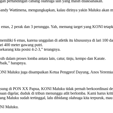
ngan pertandingan cabang olahraga lain yang masih dilaksanakan.
 Sandy Wattimena, mengungkapkan, kalau dirinya yakin Maluku akan 
3 emas, 2 perak dan 3 perunggu. Yah, memang target yang KONI tetapkan
emiliki 6 emas, karena unggulan di atletik itu khususnya di lari 100
ri 400 meter gawang putri.
sekarang kita posisi 4-2-3,” terangnya.
sih dalam proses lomba antara lain, catur, tinju, kempo dan Karate.
baik,” harapnya.
 KONI Maluku juga disampaikan Ketua Pengprof Dayung, Anos Yeremia
ngsung di PON XX Papua, KONI Maluku tidak pernah berkoordinasi d
 digelar, duduk di tribun menunggu atlit berlomba. Kami harus kritis
ng Maluku sudah tertinggal, lalu dibidang olahraga kita terpuruk, ma
ONI Maluku.