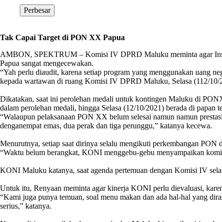
Perbesar
Tak Capai Target di PON XX Papua
AMBON, SPEKTRUM – Komisi IV DPRD Maluku meminta agar Inspekto
Papua sangat mengecewakan.
“Yah perlu diaudit, karena setiap program yang menggunakan uang ne
kepada wartawan di ruang Komisi IV DPRD Maluku, Selasa (112/10/
Dikatakan, saat ini perolehan medali untuk kontingen Maluku di PONX
dalam perolehan medali, hingga Selasa (12/10/2021) berada di papan t
“Walaupun pelaksanaan PON XX belum selesai namun namun prestasi 
denganempat emas, dua perak dan tiga perunggu,” katanya kecewa.
Menurutnya, setiap saat dirinya selalu mengikuti perkembangan PON 
“Waktu belum berangkat, KONI menggebu-gebu menyampaikan komitme
KONI Maluku katanya, saat agenda pertemuan dengan Komisi IV selalu
Untuk itu, Renyaan meminta agar kinerja KONI perlu dievaluasi, karen
“Kami juga punya temuan, soal menu makan dan ada hal-hal yang diras
serius,” katanya.