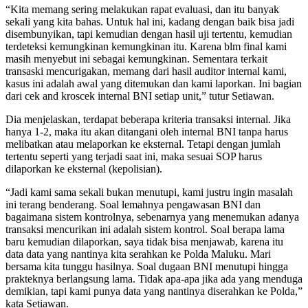
“Kita memang sering melakukan rapat evaluasi, dan itu banyak
sekali yang kita bahas. Untuk hal ini, kadang dengan baik bisa jadi
disembunyikan, tapi kemudian dengan hasil uji tertentu, kemudian
terdeteksi kemungkinan kemungkinan itu. Karena blm final kami
masih menyebut ini sebagai kemungkinan. Sementara terkait
transaski mencurigakan, memang dari hasil auditor internal kami,
kasus ini adalah awal yang ditemukan dan kami laporkan. Ini bagian
dari cek and kroscek internal BNI setiap unit,” tutur Setiawan.
Dia menjelaskan, terdapat beberapa kriteria transaksi internal. Jika
hanya 1-2, maka itu akan ditangani oleh internal BNI tanpa harus
melibatkan atau melaporkan ke eksternal. Tetapi dengan jumlah
tertentu seperti yang terjadi saat ini, maka sesuai SOP harus
dilaporkan ke eksternal (kepolisian).
“Jadi kami sama sekali bukan menutupi, kami justru ingin masalah
ini terang benderang. Soal lemahnya pengawasan BNI dan
bagaimana sistem kontrolnya, sebenarnya yang menemukan adanya
transaksi mencurikan ini adalah sistem kontrol. Soal berapa lama
baru kemudian dilaporkan, saya tidak bisa menjawab, karena itu
data data yang nantinya kita serahkan ke Polda Maluku. Mari
bersama kita tunggu hasilnya. Soal dugaan BNI menutupi hingga
prakteknya berlangsung lama. Tidak apa-apa jika ada yang menduga
demikian, tapi kami punya data yang nantinya diserahkan ke Polda,”
kata Setiawan.