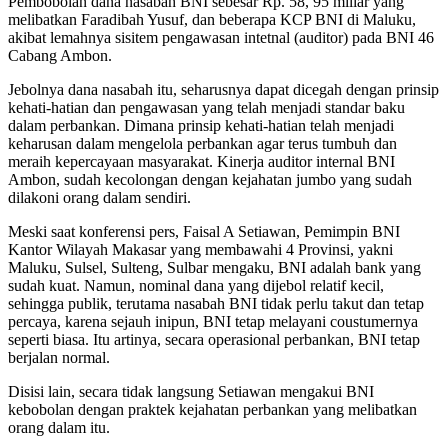
Pembobolan dana nasabah BNI sebesar Rp. 58, 95 miliar yang
melibatkan Faradibah Yusuf, dan beberapa KCP BNI di Maluku,
akibat lemahnya sisitem pengawasan intetnal (auditor) pada BNI 46
Cabang Ambon.
Jebolnya dana nasabah itu, seharusnya dapat dicegah dengan prinsip
kehati-hatian dan pengawasan yang telah menjadi standar baku
dalam perbankan. Dimana prinsip kehati-hatian telah menjadi
keharusan dalam mengelola perbankan agar terus tumbuh dan
meraih kepercayaan masyarakat. Kinerja auditor internal BNI
Ambon, sudah kecolongan dengan kejahatan jumbo yang sudah
dilakoni orang dalam sendiri.
Meski saat konferensi pers, Faisal A Setiawan, Pemimpin BNI
Kantor Wilayah Makasar yang membawahi 4 Provinsi, yakni
Maluku, Sulsel, Sulteng, Sulbar mengaku, BNI adalah bank yang
sudah kuat. Namun, nominal dana yang dijebol relatif kecil,
sehingga publik, terutama nasabah BNI tidak perlu takut dan tetap
percaya, karena sejauh inipun, BNI tetap melayani coustumernya
seperti biasa. Itu artinya, secara operasional perbankan, BNI tetap
berjalan normal.
Disisi lain, secara tidak langsung Setiawan mengakui BNI
kebobolan dengan praktek kejahatan perbankan yang melibatkan
orang dalam itu.