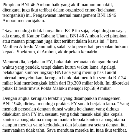
Pimpinan BNI 46 Ambon baik yang aktif maupun nonaktif,
ditengarai juga ikut terlibat dalam organized crime (kejahatan
terorganisir) ini. Pengawasan internal management BNI 1946
Ambon mencurigakan.
“Saya menduga tidak hanya lima KCP itu saja, tetapi dugaan saya,
ada orang di Kantor Cabang Utama BNI 46 Ambon level pimpinan
atau mantan pimpinan juga ikut terlibat dalam kasus ini ,” kata
Marthen Alfredo Manuhuttu, salah satu pemerhati persoalan hukum
kepada Spektrum, di Ambon, akhir pekan kemairin.
Menurut dia, kejahatan FY, bukanlah perbuatan dengan durasi
waktu yang pendek, tetapi dalam kurun waktu lama. Apalagi,
belakangan sumber lingkup BNI ada yang meniup hasil audit
internal menyebutkan, kerugian bank plat merah itu semula Rp124
miliar kini membengkak lebih dari Rp.300 miliar lebih. Ini dikoreksi
pihak Ditreskrimsus Polda Maluku menajdi Rp.58,9 miliar.
Dengan angka kerugian terakhir yang disampaikan managemen
BNI 1946, dirinya menduga praktek FY sudah berjalan lama. “Yang
menjadi persoalan dengan durasi waktu kejahatan yang diduga
dilakukan oleh FY ini, sesuatu yang tidak masuk akal jika kepala
kantor cabang utama maupun mantan kepala kantor cabang utama
ataupun mereka yang kedudukan dan jabatannya setara dengan itu,
menyatakan tidak tahu. Saya menduga mereka ini juga ikut terlibat.