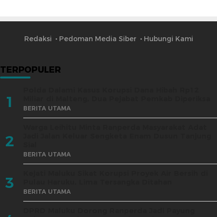
Redaksi
Pedoman Media Siber
Hubungi Kami
TERPOPULER
Polda Dalami Kasus Korupsi Dana Hibah Rp12
1
Miliar di Malteng, Dua Pejabat Pemkab Diperiksa
BERITA UTAMA
Warga Leihitu Minta Ranperda Masyarakat Adat
Jadi Jalan Keluar Sengketa Enam Dusun Tanjung
2
Sial
BERITA UTAMA
Kejati Maluku Sikat Korupsi Proyek Air Bersih di
3
Pulau Haruku, Lima Tersangka Ditahan
BERITA UTAMA
DPRD Maluku Dorong Ranperda Jadi Payung