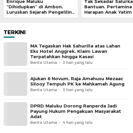
Enrique Maluku
Tak Sekadar Salurk
“Dihidupkan” di Ambon,
Bantuan, Pertamina
Luruskan Sejarah Pengeliling
Harapan Anak Yatim
Bumi Pertama Adalah Putra
Program Pertamina
Nusantara
TERKINI
MA Tegaskan Hak Sahurilla atas Lahan
Eks Hotel Anggrek, Klaim Lawan
Terpatahkan hingga Kasasi
Berita Utama
3 hari yang lalu
Ajukan 6 Novum, Raja Amahusu Mezaac
Silooy Tempuh PK ke Mahkamah Agung
Berita Utama
3 hari yang lalu
DPRD Maluku Dorong Ranperda Jadi
Payung Hukum Pengakuan Masyarakat
Adat
Berita Utama
4 hari yang lalu