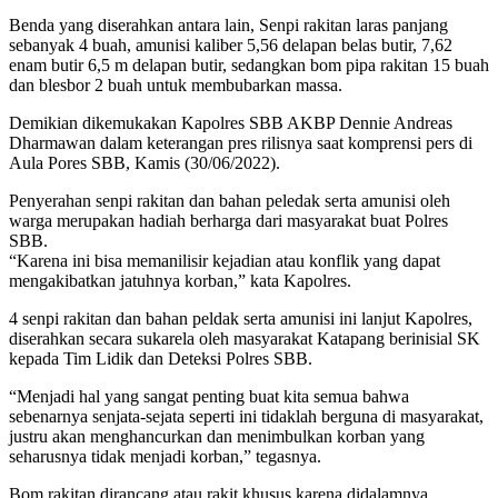
Benda yang diserahkan antara lain, Senpi rakitan laras panjang
sebanyak 4 buah, amunisi kaliber 5,56 delapan belas butir, 7,62
enam butir 6,5 m delapan butir, sedangkan bom pipa rakitan 15 buah
dan blesbor 2 buah untuk membubarkan massa.
Demikian dikemukakan Kapolres SBB AKBP Dennie Andreas
Dharmawan dalam keterangan pres rilisnya saat komprensi pers di
Aula Pores SBB, Kamis (30/06/2022).
Penyerahan senpi rakitan dan bahan peledak serta amunisi oleh
warga merupakan hadiah berharga dari masyarakat buat Polres
SBB.
“Karena ini bisa memanilisir kejadian atau konflik yang dapat
mengakibatkan jatuhnya korban,” kata Kapolres.
4 senpi rakitan dan bahan peldak serta amunisi ini lanjut Kapolres,
diserahkan secara sukarela oleh masyarakat Katapang berinisial SK
kepada Tim Lidik dan Deteksi Polres SBB.
“Menjadi hal yang sangat penting buat kita semua bahwa
sebenarnya senjata-sejata seperti ini tidaklah berguna di masyarakat,
justru akan menghancurkan dan menimbulkan korban yang
seharusnya tidak menjadi korban,” tegasnya.
Bom rakitan dirancang atau rakit khusus karena didalamnya