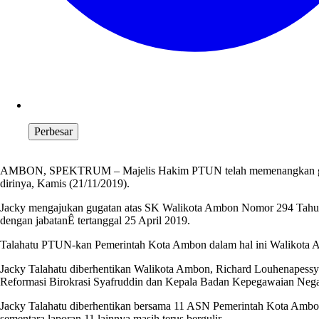
Perbesar
AMBON, SPEKTRUM – Majelis Hakim PTUN telah memenangkan gugat
dirinya, Kamis (21/11/2019).
Jacky mengajukan gugatan atas SK Walikota Ambon Nomor 294 Tahun 2
dengan jabatanÊ tertanggal 25 April 2019.
Talahatu PTUN-kan Pemerintah Kota Ambon dalam hal ini Walikota Amb
Jacky Talahatu diberhentikan Walikota Ambon, Richard Louhenapessy
Reformasi Birokrasi Syafruddin dan Kepala Badan Kepegawaian Nega
Jacky Talahatu diberhentikan bersama 11 ASN Pemerintah Kota Ambo
sementara laporan 11 lainnya masih terus bergulir.