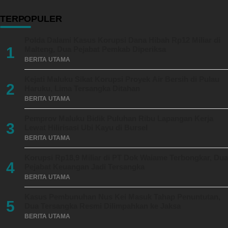
TERPOPULER
Polda Dalami Kasus Korupsi Dana Hibah Rp12 Miliar di
1
Malteng, Dua Pejabat Pemkab Diperiksa
BERITA UTAMA
Kejati Maluku Sikat Korupsi Proyek Air Bersih di Pulau
2
Haruku, Lima Tersangka Ditahan
BERITA UTAMA
Pemprov Maluku Bidik Puluhan Ribu Lapangan Kerja
3
Lewat Hilirisasi Ubi Kayu di Bursel
BERITA UTAMA
Korupsi Rp18,9 Miliar di PT Dok Waiame Terbongkar, Dua
4
Pejabat Keuangan Jadi Tersangka
BERITA UTAMA
Kasus Pembunuhan Nus Kei Masuk Tahap Penuntutan,
5
Dua Tersangka Resmi Dilimpahkan ke Jaksa
BERITA UTAMA