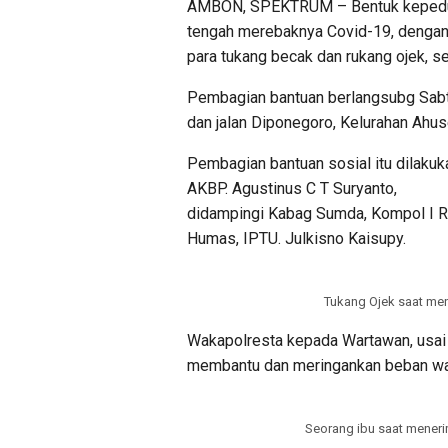
AMBON, SPEKTRUM – Bentuk kepeduli
tengah merebaknya Covid-19, denga
para tukang becak dan rukang ojek, se
Pembagian bantuan berlangsubg Sabt
dan jalan Diponegoro, Kelurahan Ahu
Pembagian bantuan sosial itu dilaku
AKBP. Agustinus C T Suryanto,
didampingi Kabag Sumda, Kompol I 
Humas, IPTU. Julkisno Kaisupy.
Tukang Ojek saat me
Wakapolresta kepada Wartawan, usai
membantu dan meringankan beban warg
Seorang ibu saat mener