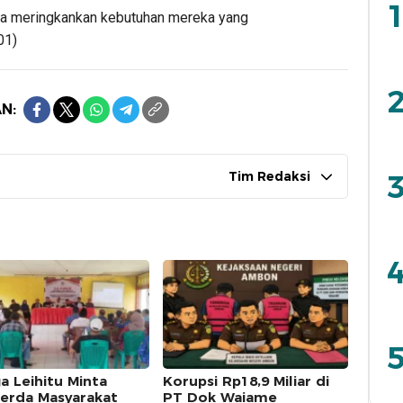
1
kita meringkankan kebutuhan mereka yang
01)
2
N:
Tim Redaksi
3
4
5
a Leihitu Minta
Korupsi Rp18,9 Miliar di
erda Masyarakat
PT Dok Waiame