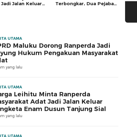
 Jadi Jalan Keluar
Terbongkar, Dua Pejabat
keta Enam Dusun
Keuangan Jadi Tersangka
ung Sial
ITA UTAMA
RD Maluku Dorong Ranperda Jadi
yung Hukum Pengakuan Masyarakat
at
am yang lalu
ITA UTAMA
rga Leihitu Minta Ranperda
syarakat Adat Jadi Jalan Keluar
ngketa Enam Dusun Tanjung Sial
am yang lalu
ITA UTAMA