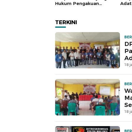
Hukum Pengakuan
Adat
Masyarakat Adat
Seng
Tanj
TERKINI
BER
DP
Pa
Ad
18 j
BER
Wa
Ma
Se
18 j
BER