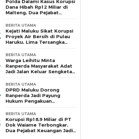
Polda Dalami Kasus Korupsi
Dana Hibah Rp12 Miliar di
Malteng, Dua Pejabat
Pemkab Diperiksa
BERITA UTAMA
Kejati Maluku Sikat Korupsi
Proyek Air Bersih di Pulau
Haruku, Lima Tersangka
Ditahan
BERITA UTAMA
Warga Leihitu Minta
Ranperda Masyarakat Adat
Jadi Jalan Keluar Sengketa
Enam Dusun Tanjung Sial
BERITA UTAMA
DPRD Maluku Dorong
Ranperda Jadi Payung
Hukum Pengakuan
Masyarakat Adat
BERITA UTAMA
Korupsi Rp18,9 Miliar di PT
Dok Waiame Terbongkar,
Dua Pejabat Keuangan Jadi
Tersangka