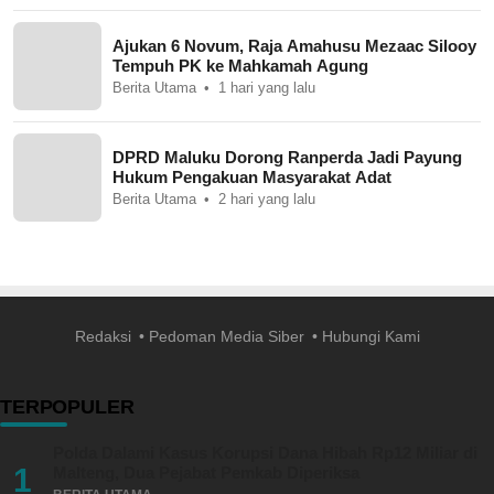
Ajukan 6 Novum, Raja Amahusu Mezaac Silooy
Tempuh PK ke Mahkamah Agung
Berita Utama
1 hari yang lalu
DPRD Maluku Dorong Ranperda Jadi Payung
Hukum Pengakuan Masyarakat Adat
Berita Utama
2 hari yang lalu
Redaksi
Pedoman Media Siber
Hubungi Kami
TERPOPULER
Polda Dalami Kasus Korupsi Dana Hibah Rp12 Miliar di
1
Malteng, Dua Pejabat Pemkab Diperiksa