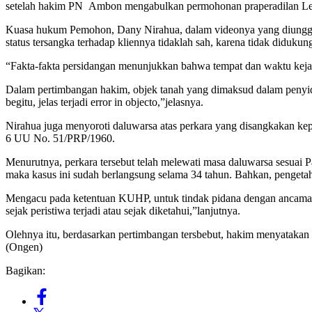
setelah hakim PN Ambon mengabulkan permohonan praperadilan Le
Kuasa hukum Pemohon, Dany Nirahua, dalam videonya yang diunggah
status tersangka terhadap kliennya tidaklah sah, karena tidak diduk
“Fakta-fakta persidangan menunjukkan bahwa tempat dan waktu kejadi
Dalam pertimbangan hakim, objek tanah yang dimaksud dalam penyid
begitu, jelas terjadi error in objecto,”jelasnya.
Nirahua juga menyoroti daluwarsa atas perkara yang disangkakan k
6 UU No. 51/PRP/1960.
Menurutnya, perkara tersebut telah melewati masa daluwarsa sesuai Pa
maka kasus ini sudah berlangsung selama 34 tahun. Bahkan, pengetah
Mengacu pada ketentuan KUHP, untuk tindak pidana dengan ancaman 
sejak peristiwa terjadi atau sejak diketahui,”lanjutnya.
Olehnya itu, berdasarkan pertimbangan tersbebut, hakim menyataka
(Ongen)
Bagikan: