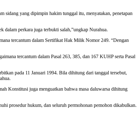
 sidang yang dipimpin hakim tunggal itu, menyatakan, penetapan
ek dalam perkara juga terbukti salah,”ungkap Nurahua.
imana tercantum dalam Sertifikat Hak Milik Nomor 249. “Dengan
gaimana tercantum dalam Pasal 263, 385, dan 167 KUHP serta Pasal
itkan pada 11 Januari 1994. Bila dihitung dari tanggal tersebut,
rahua.
mah Konstitusi juga menguatkan bahwa masa daluwarsa dihitung
menuhi prosedur hukum, dan seluruh permohonan pemohon dikabulkan.