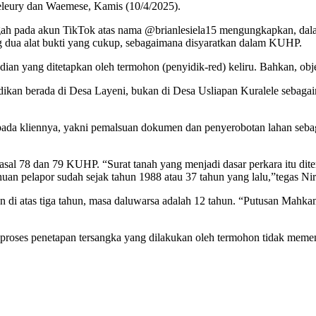
leury dan Waemese, Kamis (10/4/2025).
 pada akun TikTok atas nama @brianlesiela15 mengungkapkan, dalam
ung dua alat bukti yang cukup, sebagaimana disyaratkan dalam KUHP.
an yang ditetapkan oleh termohon (penyidik-red) keliru. Bahkan, obj
ikan berada di Desa Layeni, bukan di Desa Usliapan Kuralele sebaga
epada kliennya, yakni pemalsuan dokumen dan penyerobotan lahan seba
sal 78 dan 79 KUHP. “Surat tanah yang menjadi dasar perkara itu diterb
uan pelapor sudah sejak tahun 1988 atau 37 tahun yang lalu,”tegas Ni
di atas tiga tahun, masa daluwarsa adalah 12 tahun. “Putusan Mahka
n proses penetapan tersangka yang dilakukan oleh termohon tidak me